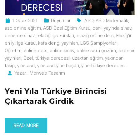
1 Ocak 2021
Duyurular
ASD
,
ASD Matematik
,
asd online eğitim
,
ASD Özel Eğitim Kursu
,
canlı yayında sınav
,
deneme sınavı
,
elazığ lgs kursları
,
elazığ online ders
,
Elazığ'ın
en iyi lgs kursu
,
kafa dengi yayınları
,
LGS Şampiyonları
,
Öğretim
,
online ders
,
online sınav
,
online soru çözüm
,
özdebir
yayınları
,
Özel
,
türkiye derecesi
,
uzaktan eğitim
,
yakından
takip
,
yine asd
,
yine asd yine başarı
,
yine türkiye derecesi
Yazar :
Morweb Tasarım
Yeni Yıla Türkiye Birincisi
Çıkartarak Girdik
READ MORE