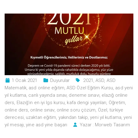
1 Ocak 2021
Duyurular
2021
,
ASD
,
ASD
Matematik
,
asd online eğitim
,
ASD Özel Eğitim Kursu
,
asd yeni
yıl kutlama
,
canlı yayında sınav
,
deneme sınavı
,
elazığ online
ders
,
Elazığ'ın en iyi lgs kursu
,
kafa dengi yayınları
,
Öğretim
,
online ders
,
online sınav
,
online soru çözüm
,
Özel
,
türkiye
derecesi
,
uzaktan eğitim
,
yakından takip
,
yeni yıl kutlama
,
yeni
yıl mesajı
,
yine asd yine başarı
Yazar :
Morweb Tasarım