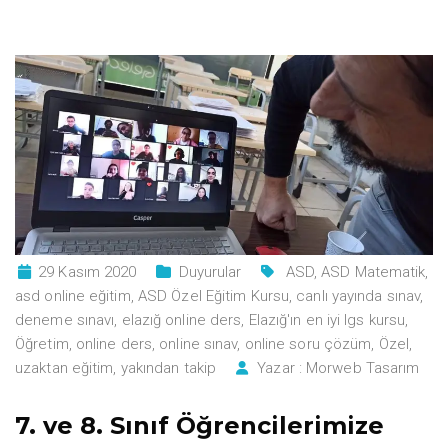
29 Kasım 2020
Duyurular
ASD
,
ASD Matematik
,
asd online eğitim
,
ASD Özel Eğitim Kursu
,
canlı yayında sınav
,
deneme sınavı
,
elazığ online ders
,
Elazığ'ın en iyi lgs kursu
,
Öğretim
,
online ders
,
online sınav
,
online soru çözüm
,
Özel
,
uzaktan eğitim
,
yakından takip
Yazar :
Morweb Tasarım
7. ve 8. Sınıf Öğrencilerimize