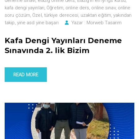
deneme sınavı
,
elazığ online ders
,
Elazığ'ın en iyi lgs kursu
,
kafa dengi yayınları
,
Öğretim
,
online ders
,
online sınav
,
online
soru çözüm
,
Özel
,
türkiye derecesi
,
uzaktan eğitim
,
yakından
takip
,
yine asd yine başarı
Yazar :
Morweb Tasarım
Kafa Dengi Yayınları Deneme
Sınavında 2. lik Bizim
READ MORE