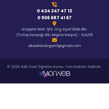
0 424 247 47 13
0 506 687 41 67
Ataşehir Mah. Şht. Org. Eşref Bitlis Blv.
(Tofaş Kavşağı Altı, Migros Karşısı) - ELAZIĞ
aliserkandogan3@gmail.com
© 2026 ASD Özel Öğretim Kursu. Tüm Hakları Saklıdır.