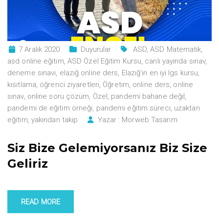
7 Aralık 2020
Duyurular
ASD
,
ASD Matematik
,
asd online eğitim
,
ASD Özel Eğitim Kursu
,
canlı yayında sınav
,
deneme sınavı
,
elazığ online ders
,
Elazığ'ın en iyi lgs kursu
,
kısıtlama
,
öğrenci ziyaretleri
,
Öğretim
,
online ders
,
online
sınav
,
online soru çözüm
,
Özel
,
pandemi bahane değil
,
pandemi de eğitim örneği
,
pandemi eğitim süreci
,
uzaktan
eğitim
,
yakından takip
Yazar :
Morweb Tasarım
Siz Bize Gelemiyorsanız Biz Size
Geliriz
READ MORE