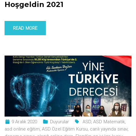
Hoşgeldin 2021
READ MORE
9 Aralık 2020
Duyurular
ASD
,
ASD Matematik
,
asd online eğitim
,
ASD Özel Eğitim Kursu
,
canlı yayında sınav
,