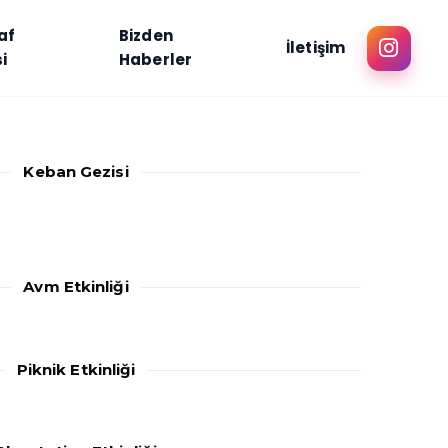
af
Bizden
İletişim
i
Haberler
Keban Gezisi
Avm Etkinliği
Piknik Etkinliği