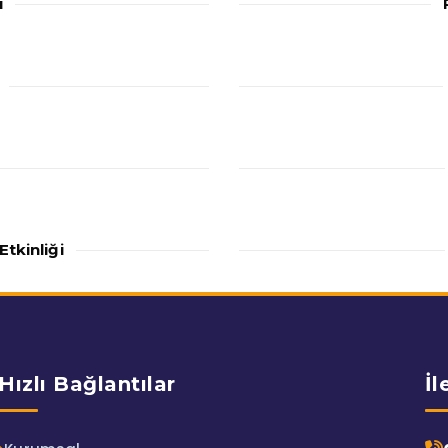
i
tkinliği
Hızlı Bağlantılar
İl