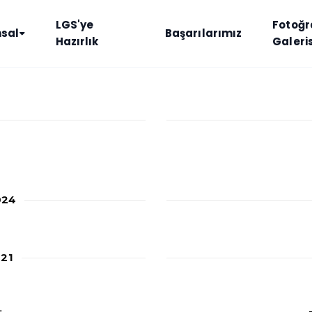
LGS'ye
Fotoğr
sal
Başarılarımız
Hazırlık
Galeris
024
021