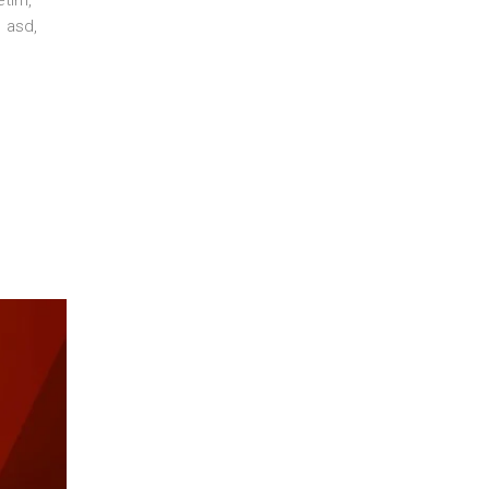
e asd
,