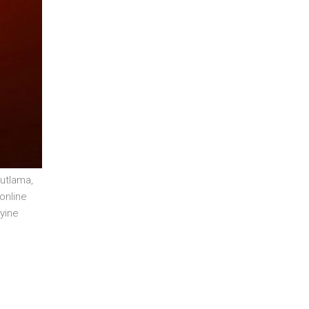
kutlama
,
online
yine