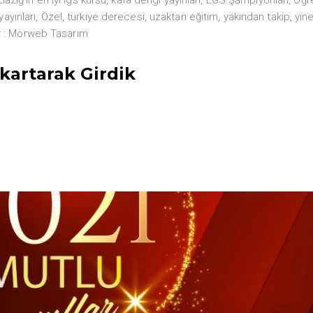
ayınları
,
Özel
,
türkiye derecesi
,
uzaktan eğitim
,
yakından takip
,
yin
 :
Morweb Tasarım
ıkartarak Girdik