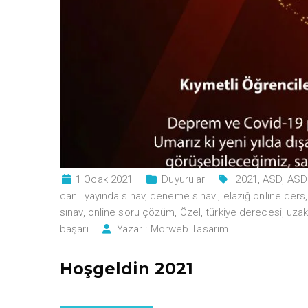
1 Ocak 2021
Duyurular
2021
,
ASD
,
ASD
canlı yayında sınav
,
deneme sınavı
,
elazığ online ders
sınav
,
online soru çözüm
,
Özel
,
türkiye derecesi
,
uzak
başarı
Yazar :
Morweb Tasarım
Hoşgeldin 2021