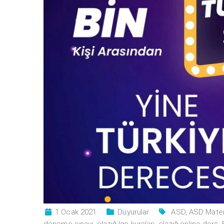
1 Ocak 2021
Duyurular
ASD
,
ASD Mate
deneme sınavı
,
elazığ lgs kursları
,
elazığ online ders
,