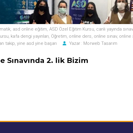
matik
,
asd online eğitim
,
ASD Özel Eğitim Kursu
,
canlı yayında sınav
kursu
,
kafa dengi yayınları
,
Öğretim
,
online ders
,
online sınav
,
online
an takip
,
yine asd yine başarı
Yazar :
Morweb Tasarım
 Sınavında 2. lik Bizim