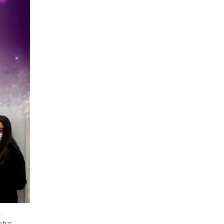
,
etim
,