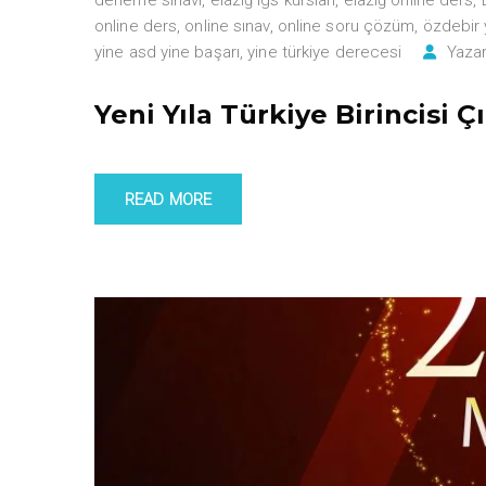
online ders
,
online sınav
,
online soru çözüm
,
özdebir y
yine asd yine başarı
,
yine türkiye derecesi
Yazar
Yeni Yıla Türkiye Birincisi Ç
READ MORE