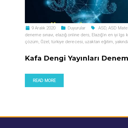
9 Aralık 2020
Duyurular
ASD
,
ASD Mate
deneme sınavı
,
elazığ online ders
,
Elazığ'ın en iyi lgs 
çözüm
,
Özel
,
türkiye derecesi
,
uzaktan eğitim
,
yakınd
Kafa Dengi Yayınları Deneme
READ MORE