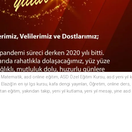
 Matematik
,
asd online eğitim
,
ASD Özel Eğitim Kursu
,
asd yeni yıl 
,
Elazığ'ın en iyi lgs kursu
,
kafa dengi yayınları
,
Öğretim
,
online ders
,
tan eğitim
,
yakından takip
,
yeni yıl kutlama
,
yeni yıl mesajı
,
yine asd 