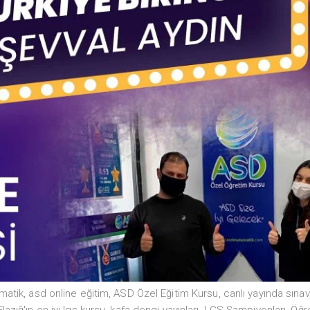
matik
,
asd online eğitim
,
ASD Özel Eğitim Kursu
,
canlı yayında sınav
Elazığ'ın en iyi lgs kursu
,
kafa dengi yayınları
,
LGS Şampiyonları
,
Öğr