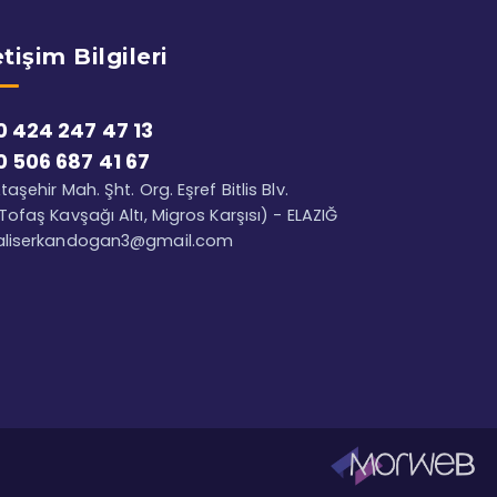
etişim Bilgileri
0 424 247 47 13
0 506 687 41 67
taşehir Mah. Şht. Org. Eşref Bitlis Blv.
Tofaş Kavşağı Altı, Migros Karşısı) - ELAZIĞ
aliserkandogan3@gmail.com