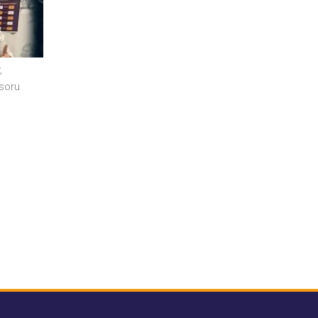
,
 soru