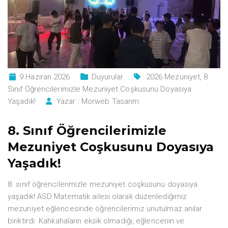
9 Haziran 2026
Duyurular
2026 Mezuniyet
,
8.
Sınıf Öğrencilerimizle Mezuniyet Coşkusunu Doyasıya
Yaşadık!
Yazar :
Morweb Tasarım
8. Sınıf Öğrencilerimizle
Mezuniyet Coşkusunu Doyasıya
Yaşadık!
8. sınıf öğrencilerimizle mezuniyet coşkusunu doyasıya
yaşadık! ASD Matematik ailesi olarak düzenlediğimiz
mezuniyet eğlencesinde öğrencilerimiz unutulmaz anılar
biriktirdi. Kahkahaların eksik olmadığı, eğlencenin ve