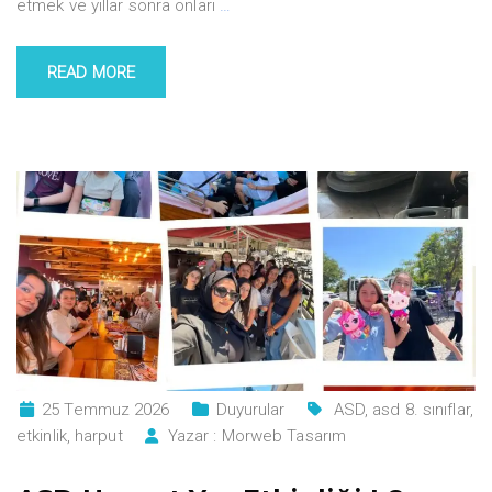
etmek ve yıllar sonra onları
…
READ MORE
25 Temmuz 2026
Duyurular
ASD
,
asd 8. sınıflar
,
etkinlik
,
harput
Yazar :
Morweb Tasarım