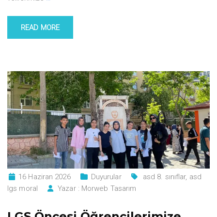
READ MORE
16 Haziran 2026
Duyurular
asd 8. sınıflar
,
asd
lgs moral
Yazar :
Morweb Tasarım
LGS Öncesi Öğrencilerimize