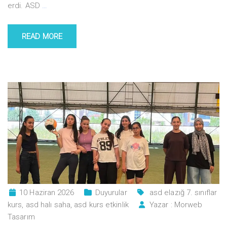
erdi. ASD
…
READ MORE
10 Haziran 2026
Duyurular
asd elazığ 7. sınıflar
kurs
,
asd halı saha
,
asd kurs etkinlik
Yazar :
Morweb
Tasarım