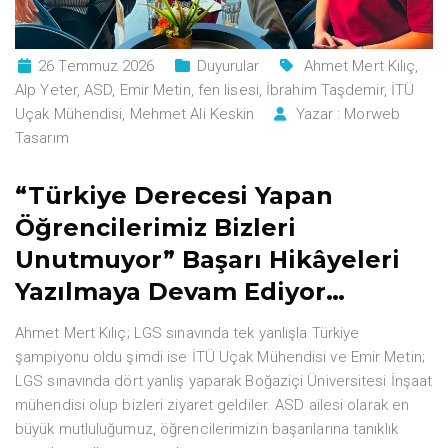
26 Temmuz 2026
Duyurular
Ahmet Mert Kılıç
,
Alp Yeter
,
ASD
,
Emir Metin
,
fen lisesi
,
İbrahim Taşdemir
,
İTÜ
Uçak Mühendisi
,
Mehmet Ali Keskin
Yazar :
Morweb
Tasarım
“Türkiye Derecesi Yapan
Öğrencilerimiz Bizleri
Unutmuyor” Başarı Hikâyeleri
Yazılmaya Devam Ediyor…
Ahmet Mert Kılıç; LGS sınavında tek yanlışla Türkiye
şampiyonu oldu şimdi ise İTÜ Uçak Mühendisi ve Emir Metin;
LGS sınavında dört yanlış yaparak Boğaziçi Üniversitesi İnşaat
mühendisi olup bizleri ziyaret geldiler. ASD ailesi olarak en
büyük mutluluğumuz, öğrencilerimizin başarılarına tanıklık