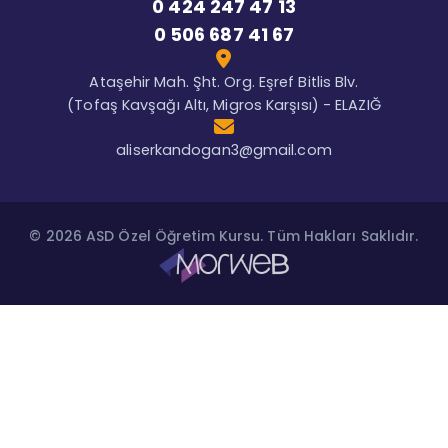
0 424 247 47 13
0 506 687 41 67
Ataşehir Mah. Şht. Org. Eşref Bitlis Blv.
(Tofaş Kavşağı Altı, Migros Karşısı) - ELAZIĞ
aliserkandogan3@gmail.com
© 2026 ASD Özel Öğretim Kursu. Tüm Hakları Saklıdır.