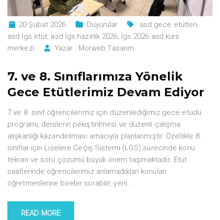
20 Şubat 2026
Duyurular
asd gece etütleri
,
asd lgs etüt
,
asd lgs hazırlık 2026
,
lgs 2026 asd kurs
merkezi
Yazar :
Morweb Tasarım
7. ve 8. Sınıflarımıza Yönelik
Gece Etütlerimiz Devam Ediyor
7 ve 8. sınıf öğrencilerimiz için düzenlediğimiz gece etüdü
programı, derslerin pekiştirilmesi ve düzenli çalışma
alışkanlığı kazandırılması amacıyla planlanmıştır. Özellikle 8.
sınıflar için Liselere Geçiş Sistemi (LGS) sürecinde konu
tekrarı ve soru çözümü büyük önem taşımaktadır. Etüt
saatlerinde öğrencilerimiz anlamadıkları konuları
öğretmenlerine birebir sorabilir, yeni
…
READ MORE