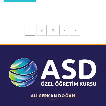
1
2
3
›
»
ALI SERKAN DOĞAN