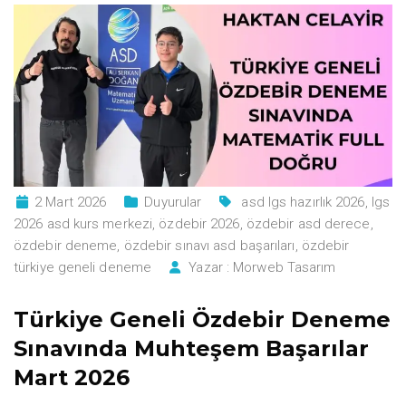
2 Mart 2026
Duyurular
asd lgs hazırlık 2026
,
lgs
2026 asd kurs merkezi
,
özdebir 2026
,
özdebir asd derece
,
özdebir deneme
,
özdebir sınavı asd başarıları
,
özdebir
türkiye geneli deneme
Yazar :
Morweb Tasarım
Türkiye Geneli Özdebir Deneme
Sınavında Muhteşem Başarılar
Mart 2026