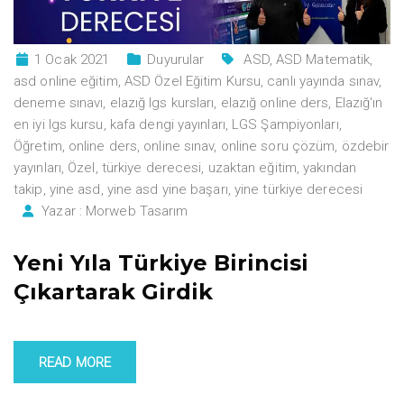
1 Ocak 2021
Duyurular
ASD
,
ASD Matematik
,
asd online eğitim
,
ASD Özel Eğitim Kursu
,
canlı yayında sınav
,
deneme sınavı
,
elazığ lgs kursları
,
elazığ online ders
,
Elazığ'ın
en iyi lgs kursu
,
kafa dengi yayınları
,
LGS Şampiyonları
,
Öğretim
,
online ders
,
online sınav
,
online soru çözüm
,
özdebir
yayınları
,
Özel
,
türkiye derecesi
,
uzaktan eğitim
,
yakından
takip
,
yine asd
,
yine asd yine başarı
,
yine türkiye derecesi
Yazar :
Morweb Tasarım
Yeni Yıla Türkiye Birincisi
Çıkartarak Girdik
READ MORE