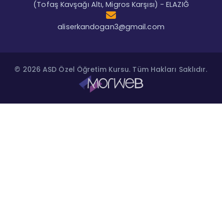
(Tofaş Kavşağı Altı, Migros Karşısı) - ELAZIĞ
aliserkandogan3@gmail.com
© 2026 ASD Özel Öğretim Kursu. Tüm Hakları Saklıdır.