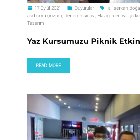
17 Eylül 2021
Duyurular
ali serkan doğ
asd soru çözüm
,
deneme sınavı
,
Elazığ'ın en iyi lgs k
Tasarım
Yaz Kursumuzu Piknik Etkinl
READ MORE