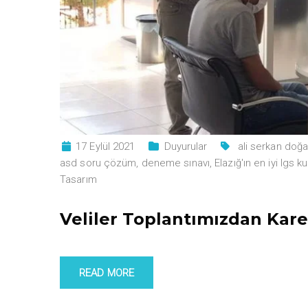
17 Eylül 2021
Duyurular
ali serkan doğ
asd soru çözüm
,
deneme sınavı
,
Elazığ'ın en iyi lgs k
Tasarım
Veliler Toplantımızdan Kare
READ MORE