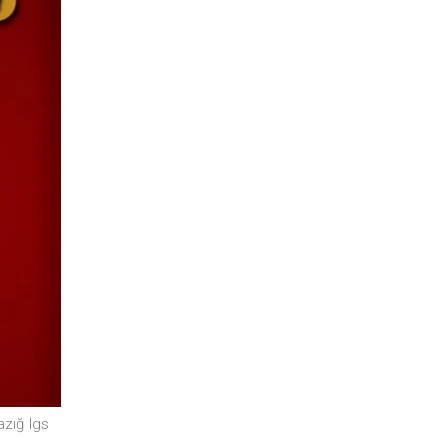
azığ lgs