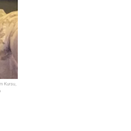
im Kursu
,
b