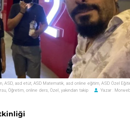
an
,
ASD
,
asd etüt
,
ASD Matematik
,
asd online eğitim
,
ASD Özel Eğit
ursu
,
Öğretim
,
online ders
,
Özel
,
yakından takip
Yazar :
Morwe
kinliği