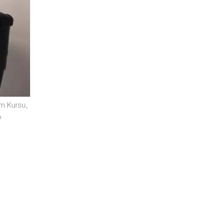
im Kursu
,
b