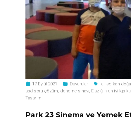
17 Eylül 2021
Duyurular
ali serkan doğ
asd soru çözüm
,
deneme sınavı
,
Elazığ'ın en iyi lgs k
Tasarım
Park 23 Sinema ve Yemek Et