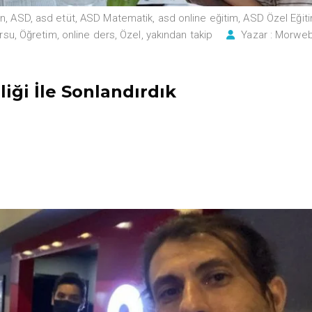
an
,
ASD
,
asd etüt
,
ASD Matematik
,
asd online eğitim
,
ASD Özel Eğit
ursu
,
Öğretim
,
online ders
,
Özel
,
yakından takip
Yazar :
Morwe
iği İle Sonlandırdık