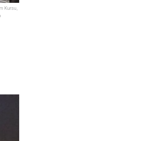
im Kursu
,
b