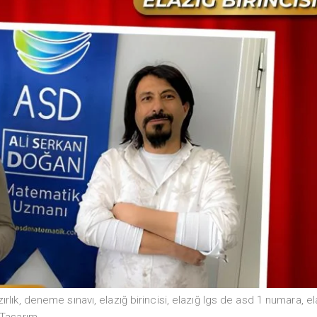
ırlık
,
deneme sınavı
,
elazığ birincisi
,
elazığ lgs de asd 1 numara
,
el
Tasarım