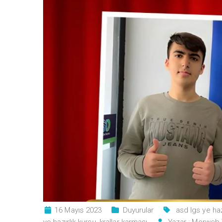
16 Mayıs 2023
Duyurular
asd lgs ye haz
ye hazırlık kursu
,
krallar karması
Yazar :
Morweb 