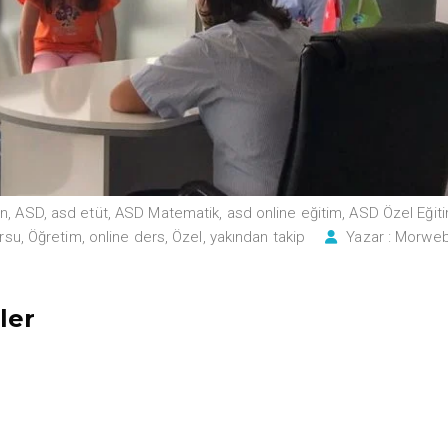
an
,
ASD
,
asd etüt
,
ASD Matematik
,
asd online eğitim
,
ASD Özel Eğit
ursu
,
Öğretim
,
online ders
,
Özel
,
yakından takip
Yazar :
Morwe
ler