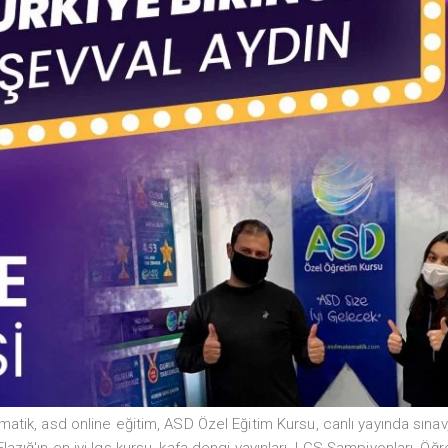
matik
,
asd online eğitim
,
ASD Özel Eğitim Kursu
,
canlı yayında sınav
Elazığ'ın en iyi lgs kursu
,
kafa dengi yayınları
,
LGS Şampiyonları
,
Öğr