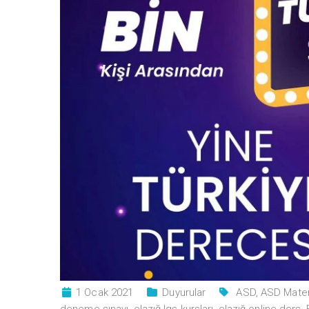
1 Ocak 2021
Duyurular
ASD
,
ASD Mate
deneme sınavı
,
elazığ lgs kursları
,
elazığ online ders
,