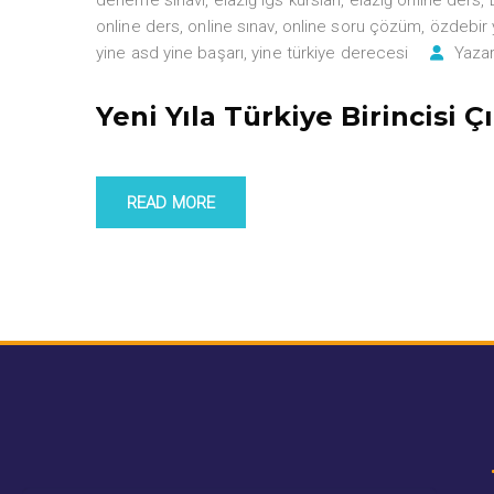
online ders
,
online sınav
,
online soru çözüm
,
özdebir y
yine asd yine başarı
,
yine türkiye derecesi
Yazar
Yeni Yıla Türkiye Birincisi Ç
READ MORE