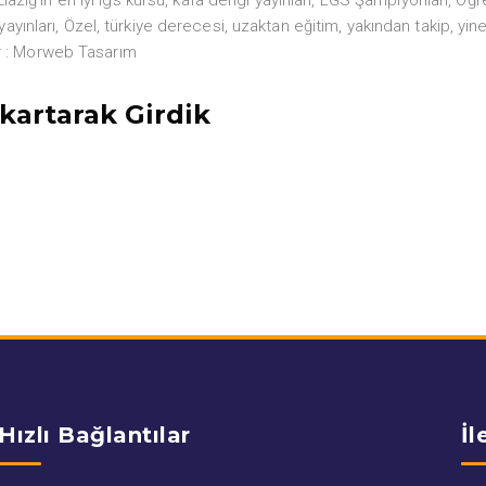
ayınları
,
Özel
,
türkiye derecesi
,
uzaktan eğitim
,
yakından takip
,
yin
 :
Morweb Tasarım
ıkartarak Girdik
Hızlı Bağlantılar
İl