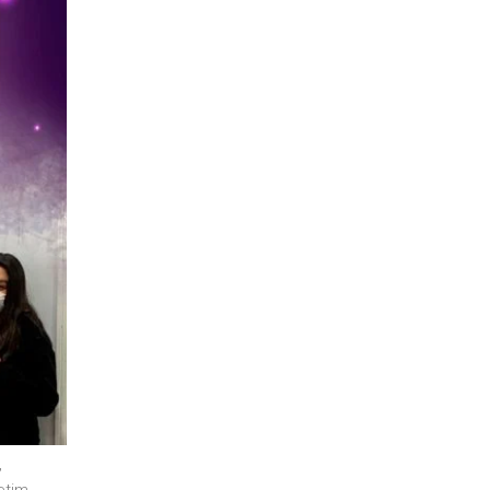
,
etim
,