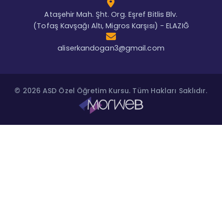
Ataşehir Mah. Şht. Org. Eşref Bitlis Blv.
(Tofaş Kavşağı Altı, Migros Karşısı) - ELAZIĞ
aliserkandogan3@gmail.com
© 2026 ASD Özel Öğretim Kursu. Tüm Hakları Saklıdır.