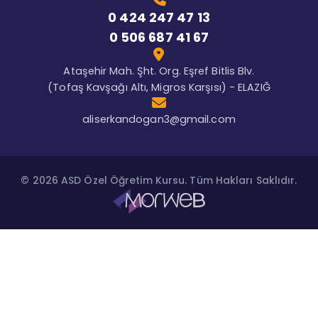
0 424 247 47 13
0 506 687 41 67
Ataşehir Mah. Şht. Org. Eşref Bitlis Blv.
(Tofaş Kavşağı Altı, Migros Karşısı) - ELAZIĞ
aliserkandogan3@gmail.com
© 2026 ASD Özel Öğretim Kursu. Tüm Hakları Saklıdır.