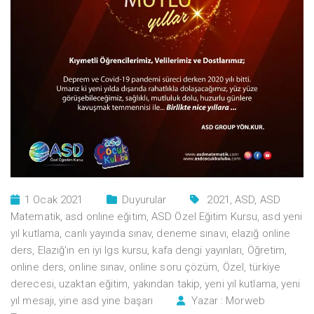
1 Ocak 2021
Duyurular
2021
,
ASD
,
ASD
Matematik
,
asd online eğitim
,
ASD Özel Eğitim Kursu
,
asd yeni
yıl kutlama
,
canlı yayında sınav
,
deneme sınavı
,
elazığ online
ders
,
Elazığ'ın en iyi lgs kursu
,
kafa dengi yayınları
,
Öğretim
,
online ders
,
online sınav
,
online soru çözüm
,
Özel
,
türkiye
derecesi
,
uzaktan eğitim
,
yakından takip
,
yeni yıl kutlama
,
yeni
yıl mesajı
,
yine asd yine başarı
Yazar :
Morweb