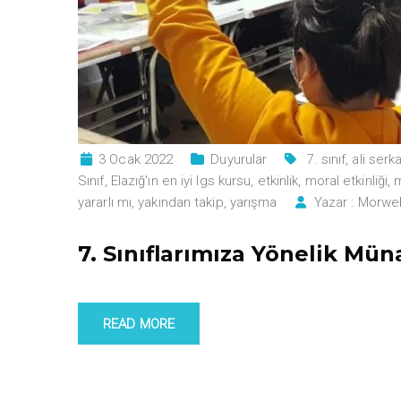
3 Ocak 2022
Duyurular
7. sınıf
,
ali ser
Sınıf
,
Elazığ'ın en iyi lgs kursu
,
etkinlik
,
moral etkinliği
,
yararlı mı
,
yakından takip
,
yarışma
Yazar :
Morwe
7. Sınıflarımıza Yönelik Mün
READ MORE