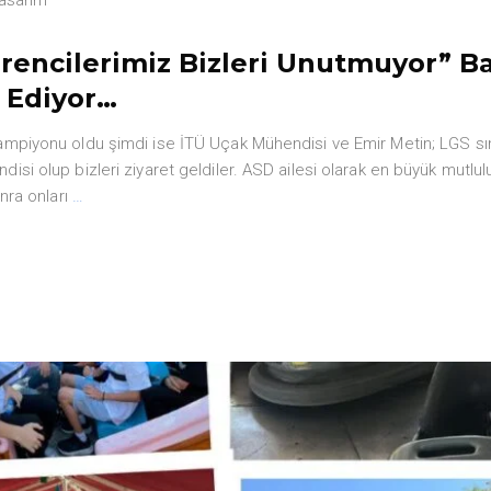
rencilerimiz Bizleri Unutmuyor” Ba
 Ediyor…
 şampiyonu oldu şimdi ise İTÜ Uçak Mühendisi ve Emir Metin; LGS s
disi olup bizleri ziyaret geldiler. ASD ailesi olarak en büyük mutlu
onra onları
…