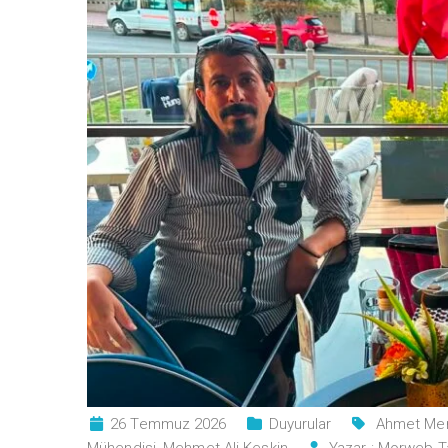
26 Temmuz 2026
Duyurular
Ahmet Mert
Mühendisi
,
Mehmet Ali Keskin
Yazar :
Morweb T