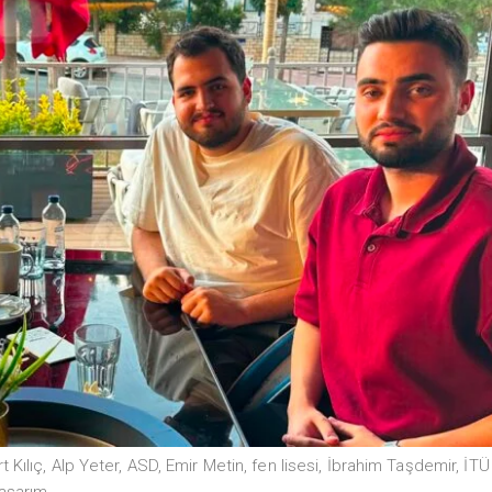
 Kılıç
,
Alp Yeter
,
ASD
,
Emir Metin
,
fen lisesi
,
İbrahim Taşdemir
,
İTÜ
asarım