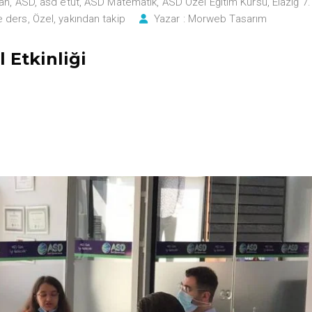
ğan
,
ASD
,
asd etüt
,
ASD Matematik
,
ASD Özel Eğitim Kursu
,
Elazığ 7.
e ders
,
Özel
,
yakından takip
Yazar :
Morweb Tasarım
l Etkinliği