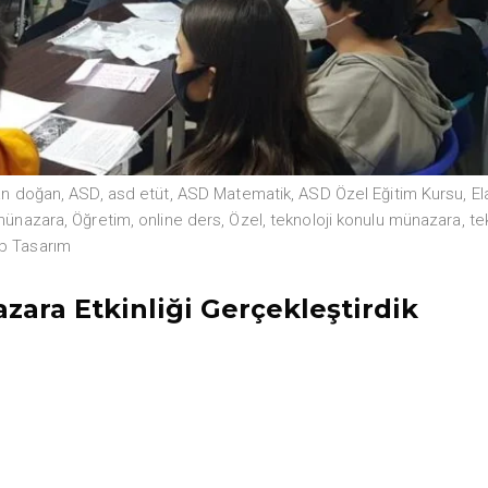
kan doğan
,
ASD
,
asd etüt
,
ASD Matematik
,
ASD Özel Eğitim Kursu
,
El
münazara
,
Öğretim
,
online ders
,
Özel
,
teknoloji konulu münazara
,
te
b Tasarım
azara Etkinliği Gerçekleştirdik