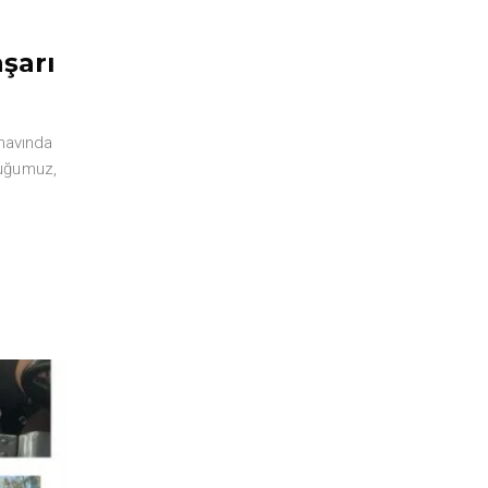
şarı
ınavında
luğumuz,