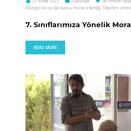
21 Aralık 2021
Duyurular
ali serkan do
Elazığ'ın en iyi lgs kursu
,
moral etkinliği
,
Öğretim
,
onlin
7. Sınıflarımıza Yönelik Mora
READ MORE