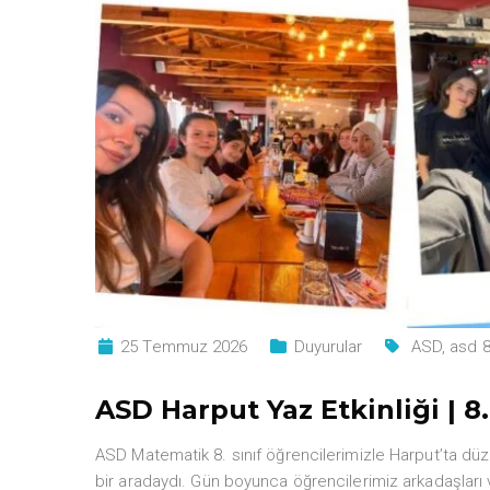
25 Temmuz 2026
Duyurular
ASD
,
asd 8.
ASD Harput Yaz Etkinliği | 8. 
ASD Matematik 8. sınıf öğrencilerimizle Harput’ta düz
bir aradaydı. Gün boyunca öğrencilerimiz arkadaşları v