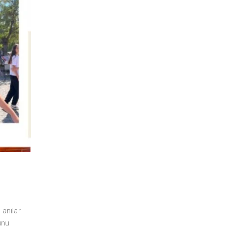
 anılar
unu