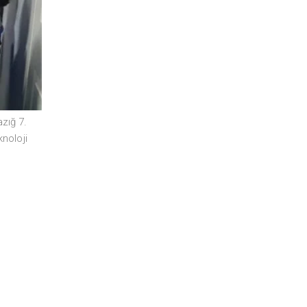
azığ 7.
knoloji