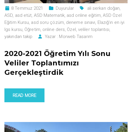
8 Temmuz 2021
Duyurular
ali serkan doğan
,
ASD
,
asd etüt
,
ASD Matematik
,
asd online eğitim
,
ASD Özel
Eğitim Kursu
,
asd soru çözüm
,
deneme sınavı
,
Elazığ'ın en iyi
lgs kursu
,
Öğretim
,
online ders
,
Özel
,
veliler toplantısı
,
yakından takip
Yazar :
Morweb Tasarım
2020-2021 Öğretim Yılı Sonu
Veliler Toplantımızı
Gerçekleştirdik
READ MORE