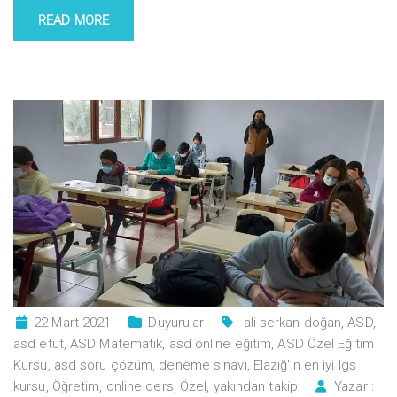
READ MORE
22 Mart 2021
Duyurular
ali serkan doğan
,
ASD
,
asd etüt
,
ASD Matematik
,
asd online eğitim
,
ASD Özel Eğitim
Kursu
,
asd soru çözüm
,
deneme sınavı
,
Elazığ'ın en iyi lgs
kursu
,
Öğretim
,
online ders
,
Özel
,
yakından takip
Yazar :