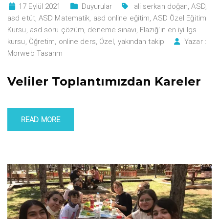
17 Eylül 2021
Duyurular
ali serkan doğan
,
ASD
,
asd etüt
,
ASD Matematik
,
asd online eğitim
,
ASD Özel Eğitim
Kursu
,
asd soru çözüm
,
deneme sınavı
,
Elazığ'ın en iyi lgs
kursu
,
Öğretim
,
online ders
,
Özel
,
yakından takip
Yazar :
Morweb Tasarım
Veliler Toplantımızdan Kareler
READ MORE