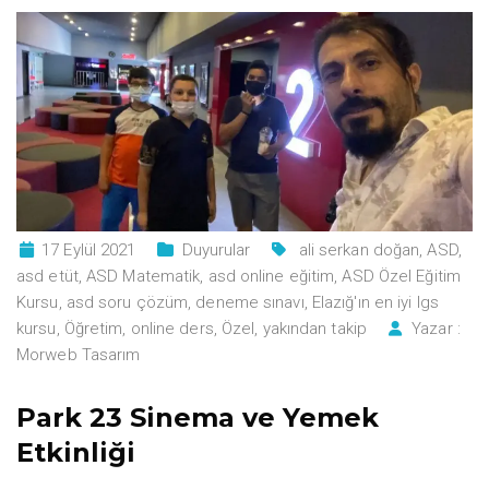
17 Eylül 2021
Duyurular
ali serkan doğan
,
ASD
,
asd etüt
,
ASD Matematik
,
asd online eğitim
,
ASD Özel Eğitim
Kursu
,
asd soru çözüm
,
deneme sınavı
,
Elazığ'ın en iyi lgs
kursu
,
Öğretim
,
online ders
,
Özel
,
yakından takip
Yazar :
Morweb Tasarım
Park 23 Sinema ve Yemek
Etkinliği