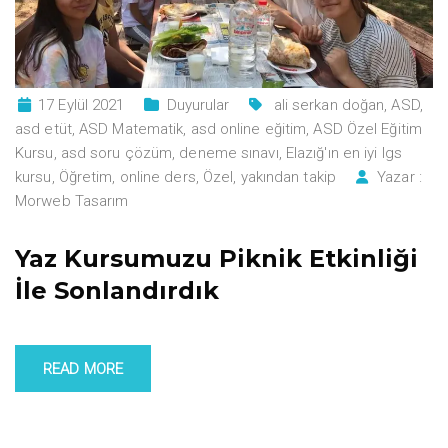
17 Eylül 2021
Duyurular
ali serkan doğan
,
ASD
,
asd etüt
,
ASD Matematik
,
asd online eğitim
,
ASD Özel Eğitim
Kursu
,
asd soru çözüm
,
deneme sınavı
,
Elazığ'ın en iyi lgs
kursu
,
Öğretim
,
online ders
,
Özel
,
yakından takip
Yazar :
Morweb Tasarım
Yaz Kursumuzu Piknik Etkinliği
İle Sonlandırdık
READ MORE