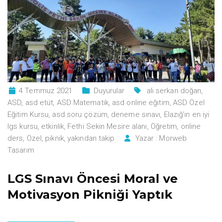
4 Temmuz 2021
Duyurular
ali serkan doğan
,
ASD
,
asd etüt
,
ASD Matematik
,
asd online eğitim
,
ASD Özel
Eğitim Kursu
,
asd soru çözüm
,
deneme sınavı
,
Elazığ'ın en iyi
lgs kursu
,
etkinlik
,
Fethi Sekin Mesire alanı
,
Öğretim
,
online
ders
,
Özel
,
piknik
,
yakından takip
Yazar :
Morweb
Tasarım
LGS Sınavı Öncesi Moral ve
Motivasyon Pikniği Yaptık