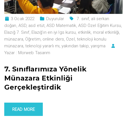
3 Ocak 2022
Duyurular
7. sınıf
,
ali serkan
doğan
,
ASD
,
asd etüt
,
ASD Matematik
,
ASD Özel Eğitim Kursu
,
Elazığ 7. Sınıf
,
Elazığ'ın en iyi lgs kursu
,
etkinlik
,
moral etkinliği
,
münazara
,
Öğretim
,
online ders
,
Özel
,
teknoloji konulu
münazara
,
teknoloji yararlı mı
,
yakından takip
,
yarışma
Yazar :
Morweb Tasarım
7. Sınıflarımıza Yönelik
Münazara Etkinliği
Gerçekleştirdik
READ MORE