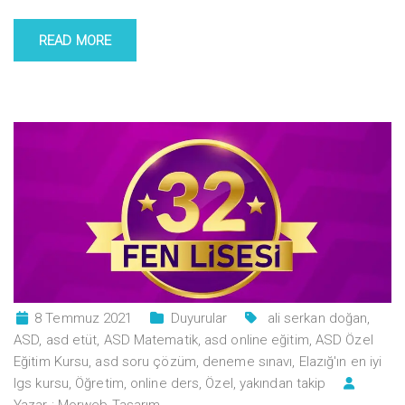
READ MORE
8 Temmuz 2021
Duyurular
ali serkan doğan
,
ASD
,
asd etüt
,
ASD Matematik
,
asd online eğitim
,
ASD Özel
Eğitim Kursu
,
asd soru çözüm
,
deneme sınavı
,
Elazığ'ın en iyi
lgs kursu
,
Öğretim
,
online ders
,
Özel
,
yakından takip