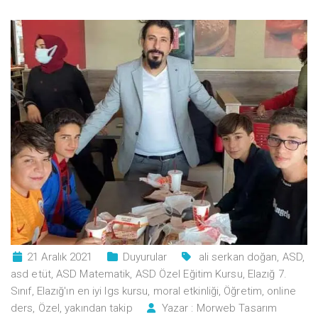
21 Aralık 2021
Duyurular
ali serkan doğan
,
ASD
,
asd etüt
,
ASD Matematik
,
ASD Özel Eğitim Kursu
,
Elazığ 7.
Sınıf
,
Elazığ'ın en iyi lgs kursu
,
moral etkinliği
,
Öğretim
,
online
ders
,
Özel
,
yakından takip
Yazar :
Morweb Tasarım