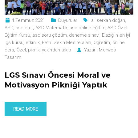
4 Temmuz 2021
Duyurular
ali serkan doğan
,
ASD
,
asd etüt
,
ASD Matematik
,
asd online eğitim
,
ASD Özel
Eğitim Kursu
,
asd soru çözüm
,
deneme sınavı
,
Elazığ'ın en iyi
lgs kursu
,
etkinlik
,
Fethi Sekin Mesire alanı
,
Öğretim
,
online
ders
,
Özel
,
piknik
,
yakından takip
Yazar :
Morweb
Tasarım
LGS Sınavı Öncesi Moral ve
Motivasyon Pikniği Yaptık
READ MORE