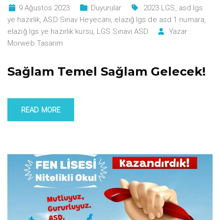
9 Ağustos 2023
Duyurular
2023 LGS
,
asd lgs
ye hazırlık
,
ASD Sınav Heyecanı
,
elazığ lgs de asd 1 numara
,
elazığ lgs ye hazırlık kursu
,
LGS Sınavı ASD
Yazar :
Morweb Tasarım
Sağlam Temel Sağlam Gelecek!
READ MORE