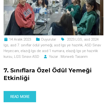
14 Aralık 2023
Duyurular
2023 LGS
,
asd 2024
lgs
,
asd 7. sınıflar ödül yemeği
,
asd lgs ye hazırlık
,
ASD Sınav
Heyecanı
,
elazığ lgs de asd 1 numara
,
elazığ lgs ye hazırlık
kursu
,
LGS Sınavı ASD
Yazar :
Morweb Tasarım
7. Sınıflara Özel Ödül Yemeği
Etkinliği
READ MORE