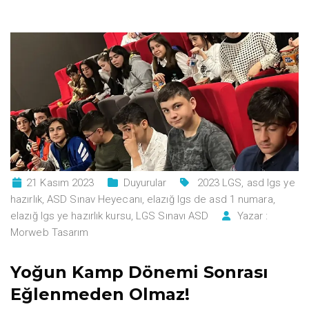
21 Kasım 2023
Duyurular
2023 LGS
,
asd lgs ye
hazırlık
,
ASD Sınav Heyecanı
,
elazığ lgs de asd 1 numara
,
elazığ lgs ye hazırlık kursu
,
LGS Sınavı ASD
Yazar :
Morweb Tasarım
Yoğun Kamp Dönemi Sonrası
Eğlenmeden Olmaz!