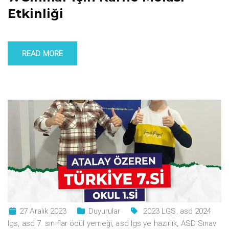
Etkinliği
READ MORE
27 Aralık 2023
Duyurular
2023 LGS
,
asd 2024
lgs
,
asd 7. sınıflar ödül yemeği
,
asd lgs ye hazırlık
,
ASD Sınav