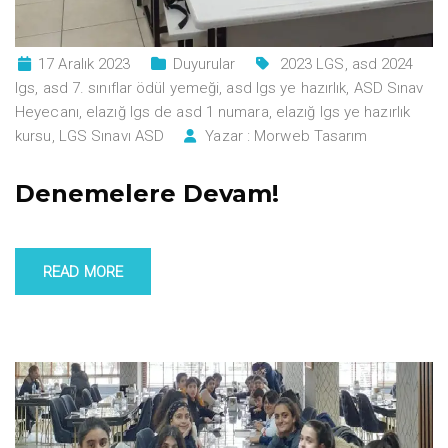
17 Aralık 2023
Duyurular
2023 LGS
,
asd 2024
lgs
,
asd 7. sınıflar ödül yemeği
,
asd lgs ye hazırlık
,
ASD Sınav
Heyecanı
,
elazığ lgs de asd 1 numara
,
elazığ lgs ye hazırlık
kursu
,
LGS Sınavı ASD
Yazar :
Morweb Tasarım
Denemelere Devam!
READ MORE