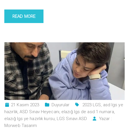
READ MORE
21 Kasım 2023
Duyurular
2023 LGS
,
asd lgs ye
hazırlık
,
ASD Sınav Heyecanı
,
elazığ lgs de asd 1 numara
,
elazığ lgs ye hazırlık kursu
,
LGS Sınavı ASD
Yazar :
Morweb Tasarım