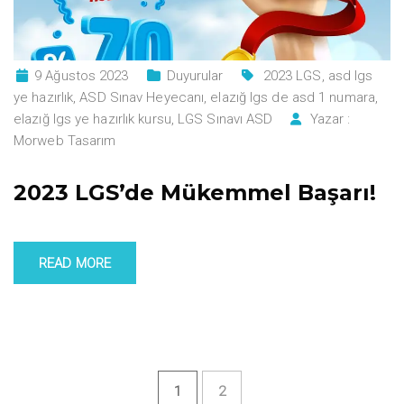
9 Ağustos 2023
Duyurular
2023 LGS
,
asd lgs
ye hazırlık
,
ASD Sınav Heyecanı
,
elazığ lgs de asd 1 numara
,
elazığ lgs ye hazırlık kursu
,
LGS Sınavı ASD
Yazar :
Morweb Tasarım
2023 LGS’de Mükemmel Başarı!
READ MORE
1
2