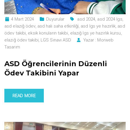
4 Mart 2024
Duyurular
asd 2024
,
asd 2024 lgs
,
asd elazığ ödev
,
asd halı saha etkinliği
,
asd lgs ye hazırlık
,
asd
ödev takibi
,
eksik konuların takibi
,
elazığ lgs ye hazırlık kursu
,
elazığ ödev takibi
,
LGS Sınavı ASD
Yazar :
Morweb
Tasarım
ASD Öğrencilerinin Düzenli
Ödev Takibini Yapar
READ MORE