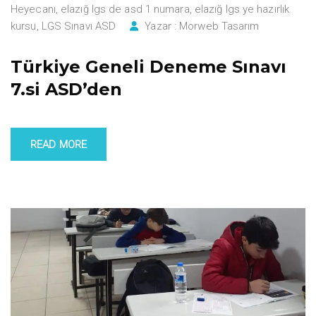
Heyecanı
,
elazığ lgs de asd 1 numara
,
elazığ lgs ye hazırlık
kursu
,
LGS Sınavı ASD
Yazar :
Morweb Tasarım
Türkiye Geneli Deneme Sınavı
7.si ASD’den
READ MORE