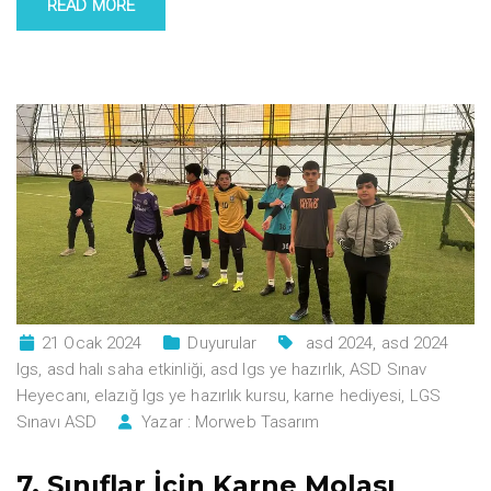
READ MORE
21 Ocak 2024
Duyurular
asd 2024
,
asd 2024
lgs
,
asd halı saha etkinliği
,
asd lgs ye hazırlık
,
ASD Sınav
Heyecanı
,
elazığ lgs ye hazırlık kursu
,
karne hediyesi
,
LGS
Sınavı ASD
Yazar :
Morweb Tasarım
7. Sınıflar İçin Karne Molası