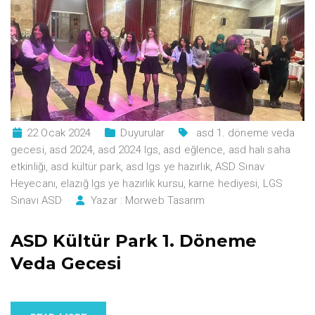
22 Ocak 2024
Duyurular
asd 1. döneme veda
gecesi
,
asd 2024
,
asd 2024 lgs
,
asd eğlence
,
asd halı saha
etkinliği
,
asd kültür park
,
asd lgs ye hazırlık
,
ASD Sınav
Heyecanı
,
elazığ lgs ye hazırlık kursu
,
karne hediyesi
,
LGS
Sınavı ASD
Yazar :
Morweb Tasarım
ASD Kültür Park 1. Döneme
Veda Gecesi