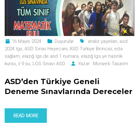
16 Mayıs 2024
Duyurular
analiz yayınları
,
asd
2024 lgs
,
ASD Sınav Heyecanı
,
ASD Türkiye Birincisi
,
eda
sağlam
,
elazığ lgs de asd 1 numara
,
elazığ lgs ye hazırlık
kursu
,
il 9.su
,
LGS Sınavı ASD
Yazar :
Morweb Tasarım
ASD’den Türkiye Geneli
Deneme Sınavlarında Dereceler
READ MORE