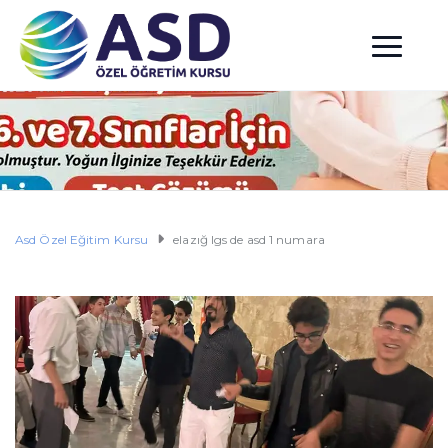
Asd Özel Eğitim Kursu
elazığ lgs de asd 1 numara