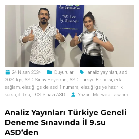
24 Nisan 2024
Duyurular
analiz yayınları
,
asd
2024 lgs
,
ASD Sınav Heyecanı
,
ASD Türkiye Birincisi
,
eda
sağlam
,
elazığ lgs de asd 1 numara
,
elazığ lgs ye hazırlık
kursu
,
il 9.su
,
LGS Sınavı ASD
Yazar :
Morweb Tasarım
Analiz Yayınları Türkiye Geneli
Deneme Sınavında İl 9.su
ASD’den