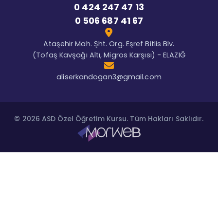
0 424 247 47 13
0 506 687 41 67
Ataşehir Mah. Şht. Org. Eşref Bitlis Blv.
(Tofaş Kavşağı Altı, Migros Karşısı) - ELAZIĞ
aliserkandogan3@gmail.com
© 2026 ASD Özel Öğretim Kursu. Tüm Hakları Saklıdır.