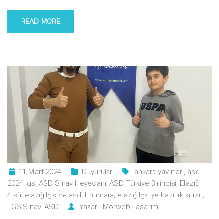
READ MORE
11 Mart 2024
Duyurular
ankara yayınları
,
asd
2024 lgs
,
ASD Sınav Heyecanı
,
ASD Türkiye Birincisi
,
Elazığ
4.sü
,
elazığ lgs de asd 1 numara
,
elazığ lgs ye hazırlık kursu
,
LGS Sınavı ASD
Yazar :
Morweb Tasarım