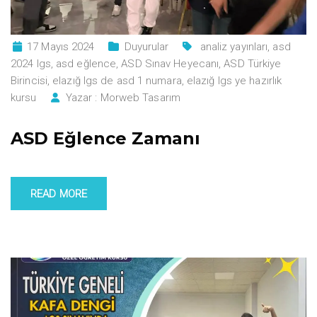
17 Mayıs 2024
Duyurular
analiz yayınları
,
asd
2024 lgs
,
asd eğlence
,
ASD Sınav Heyecanı
,
ASD Türkiye
Birincisi
,
elazığ lgs de asd 1 numara
,
elazığ lgs ye hazırlık
kursu
Yazar :
Morweb Tasarım
ASD Eğlence Zamanı
READ MORE