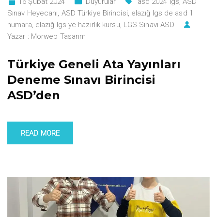
16 Şubat 2024
Duyurular
asd 2024 lgs
,
ASD
Sınav Heyecanı
,
ASD Türkiye Birincisi
,
elazığ lgs de asd 1
numara
,
elazığ lgs ye hazırlık kursu
,
LGS Sınavı ASD
Yazar :
Morweb Tasarım
Türkiye Geneli Ata Yayınları
Deneme Sınavı Birincisi
ASD’den
READ MORE