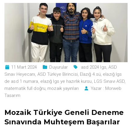
11 Mart 2024
Duyurular
asd 2024 lgs
,
ASD
Sınav Heyecanı
,
ASD Türkiye Birincisi
,
Elazığ 4.sü
,
elazığ lgs
de asd 1 numara
,
elazığ lgs ye hazırlık kursu
,
LGS Sınavı ASD
,
matematik full doğru
,
mozaik yayınları
Yazar :
Morweb
Tasarım
Mozaik Türkiye Geneli Deneme
Sınavında Muhteşem Başarılar