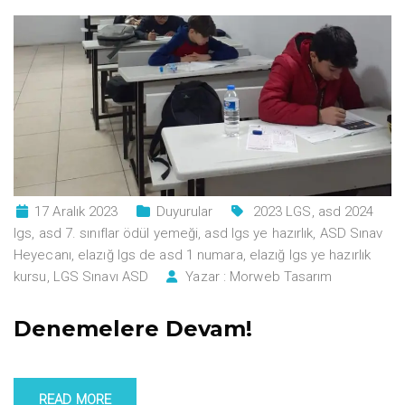
17 Aralık 2023
Duyurular
2023 LGS
,
asd 2024
lgs
,
asd 7. sınıflar ödül yemeği
,
asd lgs ye hazırlık
,
ASD Sınav
Heyecanı
,
elazığ lgs de asd 1 numara
,
elazığ lgs ye hazırlık
kursu
,
LGS Sınavı ASD
Yazar :
Morweb Tasarım
Denemelere Devam!
READ MORE