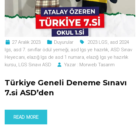
27 Aralık 2023
Duyurular
2023 LGS
,
asd 2024
lgs
,
asd 7. sınıflar ödül yemeği
,
asd lgs ye hazırlık
,
ASD Sınav
Heyecanı
,
elazığ lgs de asd 1 numara
,
elazığ lgs ye hazırlık
kursu
,
LGS Sınavı ASD
Yazar :
Morweb Tasarım
Türkiye Geneli Deneme Sınavı
7.si ASD’den
READ MORE