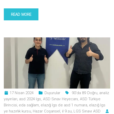
READ MORE
17 Nisan 2024
Duyurular
90'da 89 Doğru
,
analiz
yayınları
,
asd 2024 lgs
,
ASD Sınav Heyecanı
,
ASD Türkiye
Birincisi
,
eda sağlam
,
elazığ lgs de asd 1 numara
,
elazığ lgs
ye hazırlık kursu
,
Hazar Coşansel
,
il 9.su
,
LGS Sınavı ASD