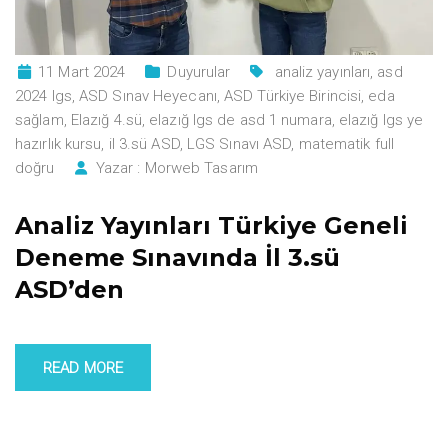
11 Mart 2024
Duyurular
analiz yayınları
,
asd
2024 lgs
,
ASD Sınav Heyecanı
,
ASD Türkiye Birincisi
,
eda
sağlam
,
Elazığ 4.sü
,
elazığ lgs de asd 1 numara
,
elazığ lgs ye
hazırlık kursu
,
il 3.sü ASD
,
LGS Sınavı ASD
,
matematik full
doğru
Yazar :
Morweb Tasarım
Analiz Yayınları Türkiye Geneli
Deneme Sınavında İl 3.sü
ASD’den
READ MORE