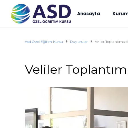
Anasayfa
Kurum
Asd Özel Eğitim Kursu
Duyurular
Veliler Toplantımız
Veliler Toplantım