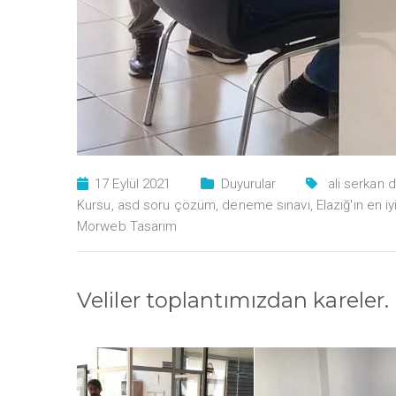
17 Eylül 2021
Duyurular
ali serkan 
Kursu
,
asd soru çözüm
,
deneme sınavı
,
Elazığ'ın en i
Morweb Tasarım
Veliler toplantımızdan kareler.