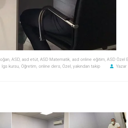
doğan
,
ASD
,
asd etüt
,
ASD Matematik
,
asd online eğitim
,
ASD Özel E
yi lgs kursu
,
Öğretim
,
online ders
,
Özel
,
yakından takip
Yazar 