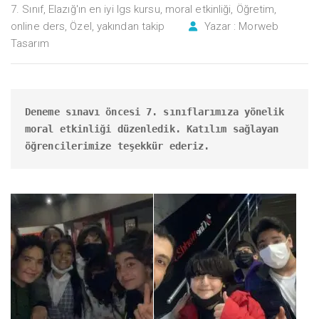
7. Sınıf
,
Elazığ'ın en iyi lgs kursu
,
moral etkinliği
,
Öğretim
,
online ders
,
Özel
,
yakından takip
Yazar :
Morweb
Tasarım
Deneme sınavı öncesi 7. sınıflarımıza yönelik 
moral etkinliği düzenledik. Katılım sağlayan 
öğrencilerimize teşekkür ederiz.