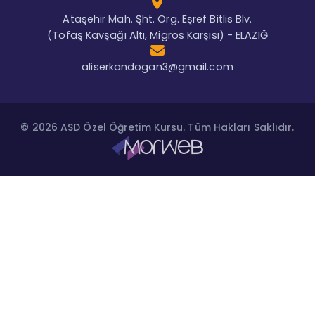
Ataşehir Mah. Şht. Org. Eşref Bitlis Blv.
(Tofaş Kavşağı Altı, Migros Karşısı) - ELAZIĞ
aliserkandogan3@gmail.com
© 2026 ASD Özel Öğretim Kursu. Tüm Hakları Saklıdır.