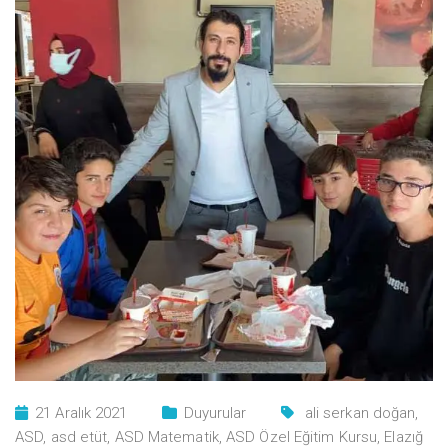
21 Aralık 2021
Duyurular
ali serkan doğan
,
ASD
,
asd etüt
,
ASD Matematik
,
ASD Özel Eğitim Kursu
,
Elazığ