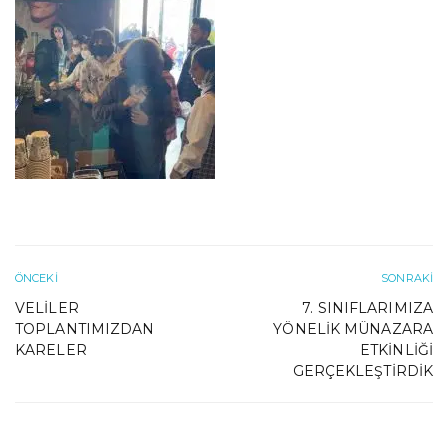
ÖNCEKI
SONRAKI
VELILER
7. SINIFLARIMIZA
TOPLANTIMIZDAN
YÖNELIK MÜNAZARA
KARELER
ETKINLIĞI
GERÇEKLEŞTIRDIK