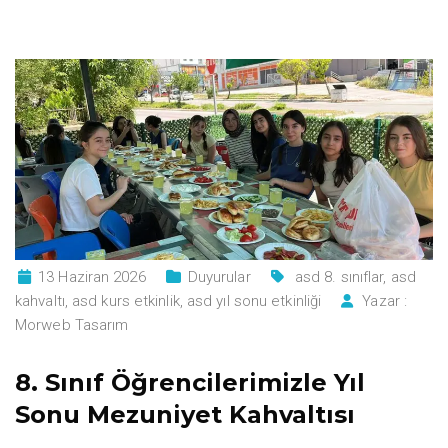
13 Haziran 2026
Duyurular
asd 8. sınıflar
,
asd
kahvaltı
,
asd kurs etkinlik
,
asd yıl sonu etkinliği
Yazar :
Morweb Tasarım
8. Sınıf Öğrencilerimizle Yıl
Sonu Mezuniyet Kahvaltısı