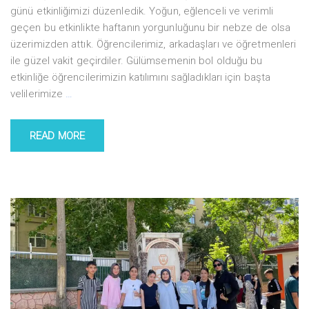
günü etkinliğimizi düzenledik. Yoğun, eğlenceli ve verimli
geçen bu etkinlikte haftanın yorgunluğunu bir nebze de olsa
üzerimizden attık. Öğrencilerimiz, arkadaşları ve öğretmenleri
ile güzel vakit geçirdiler. Gülümsemenin bol olduğu bu
etkinliğe öğrencilerimizin katılımını sağladıkları için başta
velilerimize
…
READ MORE