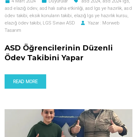
4 Mart 2024
Duyurular
asd 2024
,
asd 2024 lgs
,
asd elazığ ödev
,
asd halı saha etkinliği
,
asd lgs ye hazırlık
,
asd
ödev takibi
,
eksik konuların takibi
,
elazığ lgs ye hazırlık kursu
,
elazığ ödev takibi
,
LGS Sınavı ASD
Yazar :
Morweb
Tasarım
ASD Öğrencilerinin Düzenli
Ödev Takibini Yapar
READ MORE