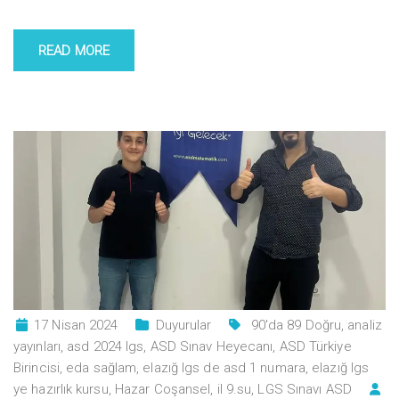
READ MORE
17 Nisan 2024
Duyurular
90'da 89 Doğru
,
analiz
yayınları
,
asd 2024 lgs
,
ASD Sınav Heyecanı
,
ASD Türkiye
Birincisi
,
eda sağlam
,
elazığ lgs de asd 1 numara
,
elazığ lgs
ye hazırlık kursu
,
Hazar Coşansel
,
il 9.su
,
LGS Sınavı ASD