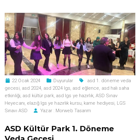
22 Ocak 2024
Duyurular
asd 1. döneme veda
gecesi
,
asd 2024
,
asd 2024 lgs
,
asd eğlence
,
asd halı saha
etkinliği
,
asd kültür park
,
asd lgs ye hazırlık
,
ASD Sınav
Heyecanı
,
elazığ lgs ye hazırlık kursu
,
karne hediyesi
,
LGS
Sınavı ASD
Yazar :
Morweb Tasarım
ASD Kültür Park 1. Döneme
Veda Gecesi