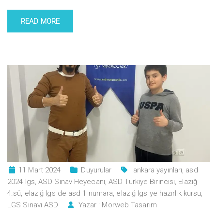
READ MORE
11 Mart 2024
Duyurular
ankara yayınları
,
asd
2024 lgs
,
ASD Sınav Heyecanı
,
ASD Türkiye Birincisi
,
Elazığ
4.sü
,
elazığ lgs de asd 1 numara
,
elazığ lgs ye hazırlık kursu
,
LGS Sınavı ASD
Yazar :
Morweb Tasarım