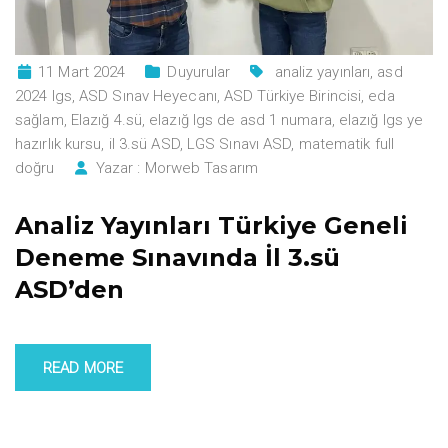
11 Mart 2024
Duyurular
analiz yayınları
,
asd
2024 lgs
,
ASD Sınav Heyecanı
,
ASD Türkiye Birincisi
,
eda
sağlam
,
Elazığ 4.sü
,
elazığ lgs de asd 1 numara
,
elazığ lgs ye
hazırlık kursu
,
il 3.sü ASD
,
LGS Sınavı ASD
,
matematik full
doğru
Yazar :
Morweb Tasarım
Analiz Yayınları Türkiye Geneli
Deneme Sınavında İl 3.sü
ASD’den
READ MORE