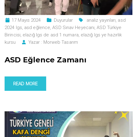
17 Mayıs 2024
Duyurular
analiz yayınları
,
asd
2024 lgs
,
asd eğlence
,
ASD Sınav Heyecanı
,
ASD Türkiye
Birincisi
,
elazığ lgs de asd 1 numara
,
elazığ lgs ye hazırlık
kursu
Yazar :
Morweb Tasarım
ASD Eğlence Zamanı
READ MORE