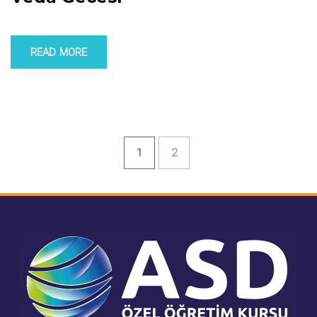
READ MORE
1
2