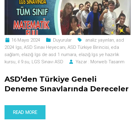
16 Mayıs 2024
Duyurular
analiz yayınları
,
asd
2024 lgs
,
ASD Sınav Heyecanı
,
ASD Türkiye Birincisi
,
eda
sağlam
,
elazığ lgs de asd 1 numara
,
elazığ lgs ye hazırlık
kursu
,
il 9.su
,
LGS Sınavı ASD
Yazar :
Morweb Tasarım
ASD’den Türkiye Geneli
Deneme Sınavlarında Dereceler
READ MORE