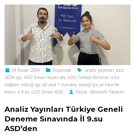
24 Nisan 2024
Duyurular
analiz yayınları
,
asd
2024 lgs
,
ASD Sınav Heyecanı
,
ASD Türkiye Birincisi
,
eda
sağlam
,
elazığ lgs de asd 1 numara
,
elazığ lgs ye hazırlık
kursu
,
il 9.su
,
LGS Sınavı ASD
Yazar :
Morweb Tasarım
Analiz Yayınları Türkiye Geneli
Deneme Sınavında İl 9.su
ASD’den