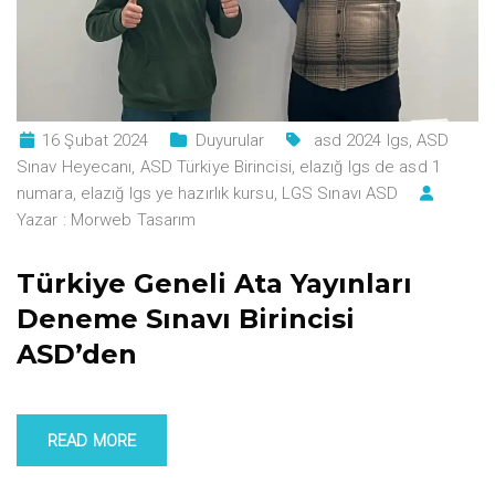
16 Şubat 2024
Duyurular
asd 2024 lgs
,
ASD
Sınav Heyecanı
,
ASD Türkiye Birincisi
,
elazığ lgs de asd 1
numara
,
elazığ lgs ye hazırlık kursu
,
LGS Sınavı ASD
Yazar :
Morweb Tasarım
Türkiye Geneli Ata Yayınları
Deneme Sınavı Birincisi
ASD’den
READ MORE