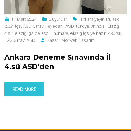
11 Mart 2024
Duyurular
ankara yayınları
,
asd
2024 lgs
,
ASD Sınav Heyecanı
,
ASD Türkiye Birincisi
,
Elazığ
4.sü
,
elazığ lgs de asd 1 numara
,
elazığ lgs ye hazırlık kursu
,
LGS Sınavı ASD
Yazar :
Morweb Tasarım
Ankara Deneme Sınavında İl
4.sü ASD’den
READ MORE