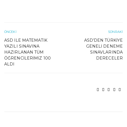
ÖNCEKI
SONRAKI
ASD ILE MATEMATIK
ASD’DEN TÜRKIYE
YAZILI SINAVINA
GENELI DENEME
HAZIRLANAN TÜM
SINAVLARINDA
ÖĞRENCILERIMIZ 100
DERECELER
ALDI