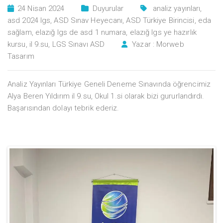
24 Nisan 2024
Duyurular
analiz yayınları
,
asd 2024 lgs
,
ASD Sınav Heyecanı
,
ASD Türkiye Birincisi
,
eda
sağlam
,
elazığ lgs de asd 1 numara
,
elazığ lgs ye hazırlık
kursu
,
il 9.su
,
LGS Sınavı ASD
Yazar :
Morweb
Tasarım
Analiz Yayınları Türkiye Geneli Deneme Sınavında öğrencimiz
Alya Beren Yıldırım il 9.su, Okul 1.si olarak bizi gururlandırdı.
Başarısından dolayı tebrik ederiz.