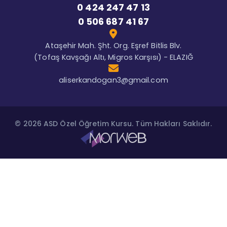
0 424 247 47 13
0 506 687 41 67
Ataşehir Mah. Şht. Org. Eşref Bitlis Blv.
(Tofaş Kavşağı Altı, Migros Karşısı) - ELAZIĞ
aliserkandogan3@gmail.com
© 2026 ASD Özel Öğretim Kursu. Tüm Hakları Saklıdır.