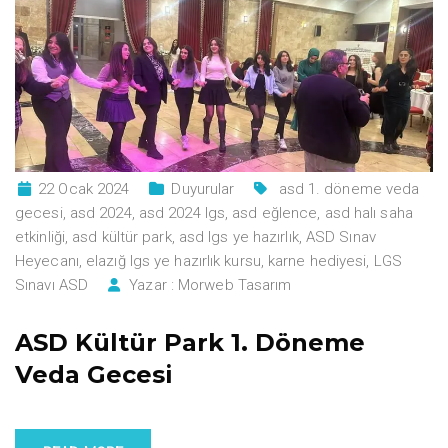
22 Ocak 2024
Duyurular
asd 1. döneme veda
gecesi
,
asd 2024
,
asd 2024 lgs
,
asd eğlence
,
asd halı saha
etkinliği
,
asd kültür park
,
asd lgs ye hazırlık
,
ASD Sınav
Heyecanı
,
elazığ lgs ye hazırlık kursu
,
karne hediyesi
,
LGS
Sınavı ASD
Yazar :
Morweb Tasarım
ASD Kültür Park 1. Döneme
Veda Gecesi