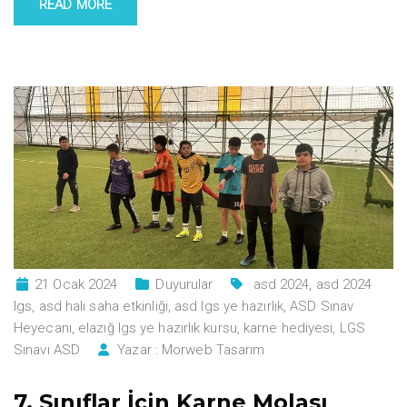
READ MORE
21 Ocak 2024
Duyurular
asd 2024
,
asd 2024
lgs
,
asd halı saha etkinliği
,
asd lgs ye hazırlık
,
ASD Sınav
Heyecanı
,
elazığ lgs ye hazırlık kursu
,
karne hediyesi
,
LGS
Sınavı ASD
Yazar :
Morweb Tasarım
7. Sınıflar İçin Karne Molası