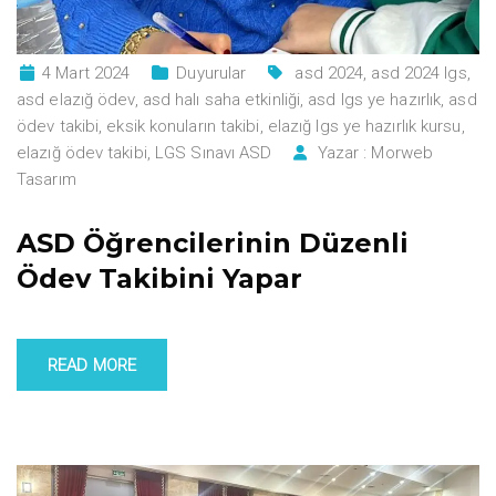
4 Mart 2024
Duyurular
asd 2024
,
asd 2024 lgs
,
asd elazığ ödev
,
asd halı saha etkinliği
,
asd lgs ye hazırlık
,
asd
ödev takibi
,
eksik konuların takibi
,
elazığ lgs ye hazırlık kursu
,
elazığ ödev takibi
,
LGS Sınavı ASD
Yazar :
Morweb
Tasarım
ASD Öğrencilerinin Düzenli
Ödev Takibini Yapar
READ MORE