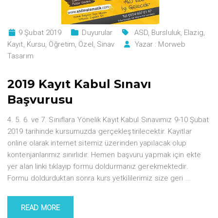
9 Şubat 2019
Duyurular
ASD
,
Bursluluk
,
Elazig
,
Kayıt
,
Kursu
,
Öğretim
,
Özel
,
Sinav
Yazar :
Morweb
Tasarım
2019 Kayıt Kabul Sınavı
Başvurusu
4. 5. 6. ve 7. Sınıflara Yönelik Kayıt Kabul Sınavımız 9-10 Şubat
2019 tarihinde kursumuzda gerçekleştirilecektir. Kayıtlar
online olarak internet sitemiz üzerinden yapılacak olup
kontenjanlarımız sınırlıdır. Hemen başvuru yapmak için ekte
yer alan linki tıklayıp formu doldurmanız gerekmektedir.
Formu doldurduktan sonra kurs yetkililerimiz size geri
…
READ MORE