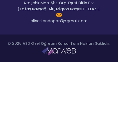
Ataşehir Mah. Şht. Org. Eşref Bitlis Blv.
(Tofaş Kavşağı Altı, Migros Karşısı) - ELAZIĞ
aliserkandogan3@gmail.com
© 2026 ASD Özel Öğretim Kursu. Tüm Hakları Saklıdır.