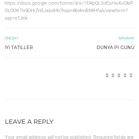
https://docs.google.com/forms/d/e/1FAIpQLSdQvHoXuGIbP
OLODKTb9DHrZnRJabdHh7hspn8bi4mBtWHfxA/viewform?
usp=sf_link
ÖNCEKI
SONRAKI
İYI TATILLER
DÜNYA PI GÜNÜ
LEAVE A REPLY
Your email address will not be published. Required fields are