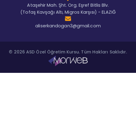
Ataşehir Mah. Şht. Org. Eşref Bitlis Blv.
(Tofaş Kavşağı Altı, Migros Karşısı) - ELAZIĞ
aliserkandogan3@gmail.com
© 2026 ASD Özel Öğretim Kursu. Tüm Hakları Saklıdır.