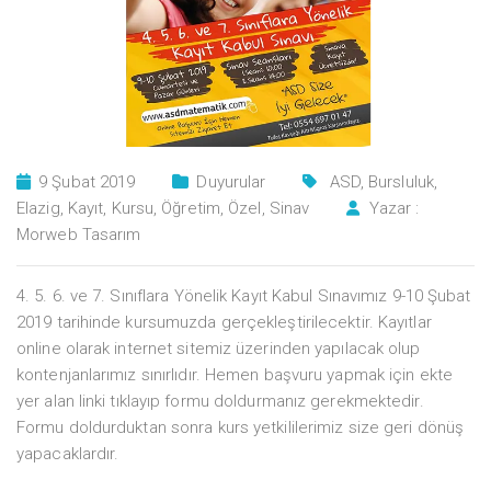
9 Şubat 2019
Duyurular
ASD
,
Bursluluk
,
Elazig
,
Kayıt
,
Kursu
,
Öğretim
,
Özel
,
Sinav
Yazar :
Morweb Tasarım
4. 5. 6. ve 7. Sınıflara Yönelik Kayıt Kabul Sınavımız 9-10 Şubat
2019 tarihinde kursumuzda gerçekleştirilecektir. Kayıtlar
online olarak internet sitemiz üzerinden yapılacak olup
kontenjanlarımız sınırlıdır. Hemen başvuru yapmak için ekte
yer alan linki tıklayıp formu doldurmanız gerekmektedir.
Formu doldurduktan sonra kurs yetkililerimiz size geri dönüş
yapacaklardır.