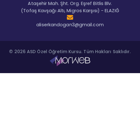
Ataşehir Mah. Şht. Org. Eşref Bitlis Blv.
(Tofaş Kavşağı Altı, Migros Karşısı) - ELAZIĞ
aliserkandogan3@gmail.com
© 2026 ASD Özel Öğretim Kursu. Tüm Hakları Saklıdır.