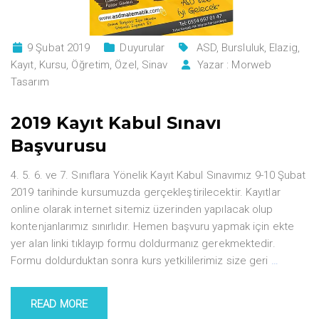
9 Şubat 2019
Duyurular
ASD
,
Bursluluk
,
Elazig
,
Kayıt
,
Kursu
,
Öğretim
,
Özel
,
Sinav
Yazar :
Morweb
Tasarım
2019 Kayıt Kabul Sınavı
Başvurusu
4. 5. 6. ve 7. Sınıflara Yönelik Kayıt Kabul Sınavımız 9-10 Şubat
2019 tarihinde kursumuzda gerçekleştirilecektir. Kayıtlar
online olarak internet sitemiz üzerinden yapılacak olup
kontenjanlarımız sınırlıdır. Hemen başvuru yapmak için ekte
yer alan linki tıklayıp formu doldurmanız gerekmektedir.
Formu doldurduktan sonra kurs yetkililerimiz size geri
…
READ MORE