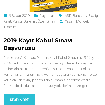
9 Şubat 2019
Duyurular
ASD
,
Bursluluk
,
Elazig
,
Kayıt
,
Kursu
,
Öğretim
,
Özel
,
Sinav
Yazar :
Morweb
Tasarım
2019 Kayıt Kabul Sınavı
Başvurusu
4. 5. 6. ve 7. Sınıflara Yönelik Kayıt Kabul Sınavımız 9-10 Şubat
2019 tarihinde kursumuzda gerçekleştirilecektir. Kayıtlar
online olarak internet sitemiz üzerinden yapılacak olup
kontenjanlarımız sınırlıdır. Hemen başvuru yapmak için ekte
yer alan linki tıklayıp formu doldurmanız gerekmektedir.
Formu doldurduktan sonra kurs yetkililerimiz size geri
…
READ MORE