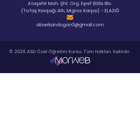
Ataşehir Mah. Şht. Org. Eşref Bitlis Blv.
(Tofaş Kavşağı Altı, Migros Karşısı) - ELAZIĞ
aliserkandogan3@gmail.com
© 2026 ASD Özel Öğretim Kursu. Tüm Hakları Saklıdır.