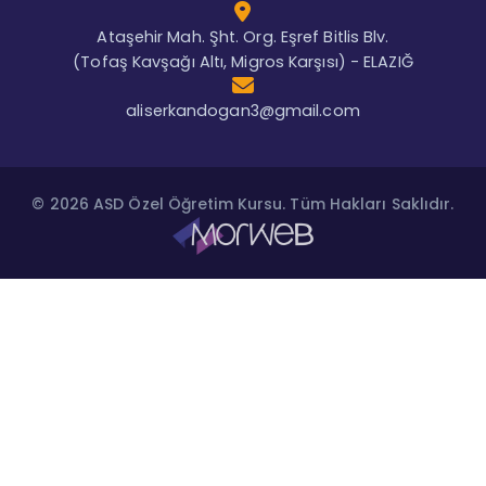
Ataşehir Mah. Şht. Org. Eşref Bitlis Blv.
(Tofaş Kavşağı Altı, Migros Karşısı) - ELAZIĞ
aliserkandogan3@gmail.com
© 2026 ASD Özel Öğretim Kursu. Tüm Hakları Saklıdır.