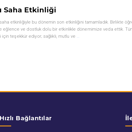
ı Saha Etkinliği
 saha etkinliğiyle bu dönemin son etkinliğini tamamladık. Birlikte öğr
gün de eğlence ve dostluk dolu bir etkinlikle dönemimize veda ettik. T
 için teşekkür ediyor; sağlıklı, mutlu ve
…
Hızlı Bağlantılar
İl