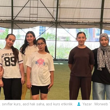
 sınıflar kurs
,
asd halı saha
,
asd kurs etkinlik
Yazar :
Morweb 