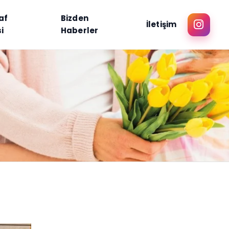
af
Bizden
İletişim
i
Haberler