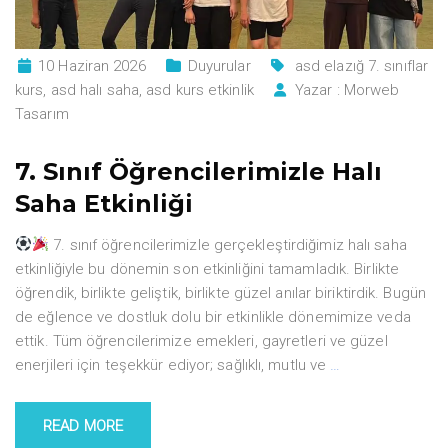
10 Haziran 2026
Duyurular
asd elazığ 7. sınıflar
kurs
,
asd halı saha
,
asd kurs etkinlik
Yazar :
Morweb
Tasarım
7. Sınıf Öğrencilerimizle Halı
Saha Etkinliği
7. sınıf öğrencilerimizle gerçekleştirdiğimiz halı saha
etkinliğiyle bu dönemin son etkinliğini tamamladık. Birlikte
öğrendik, birlikte geliştik, birlikte güzel anılar biriktirdik. Bugün
de eğlence ve dostluk dolu bir etkinlikle dönemimize veda
ettik. Tüm öğrencilerimize emekleri, gayretleri ve güzel
enerjileri için teşekkür ediyor; sağlıklı, mutlu ve
…
READ MORE