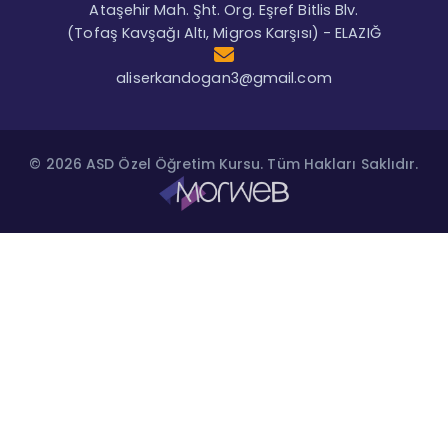
Ataşehir Mah. Şht. Org. Eşref Bitlis Blv.
(Tofaş Kavşağı Altı, Migros Karşısı) - ELAZIĞ
aliserkandogan3@gmail.com
© 2026 ASD Özel Öğretim Kursu. Tüm Hakları Saklıdır.