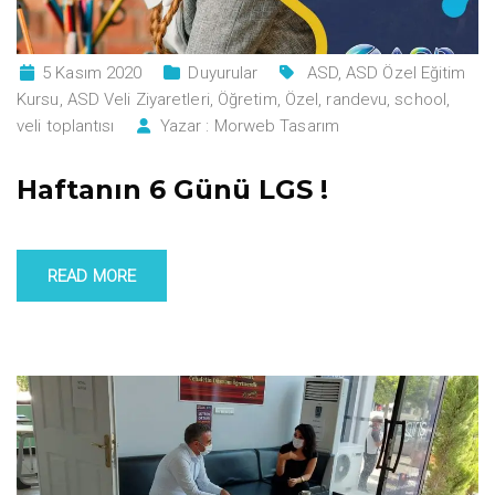
5 Kasım 2020
Duyurular
ASD
,
ASD Özel Eğitim
Kursu
,
ASD Veli Ziyaretleri
,
Öğretim
,
Özel
,
randevu
,
school
,
veli toplantısı
Yazar :
Morweb Tasarım
Haftanın 6 Günü LGS !
READ MORE