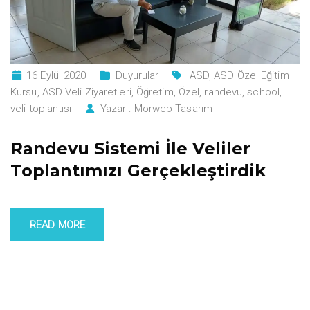
16 Eylül 2020
Duyurular
ASD
,
ASD Özel Eğitim
Kursu
,
ASD Veli Ziyaretleri
,
Öğretim
,
Özel
,
randevu
,
school
,
veli toplantısı
Yazar :
Morweb Tasarım
Randevu Sistemi İle Veliler
Toplantımızı Gerçekleştirdik
READ MORE