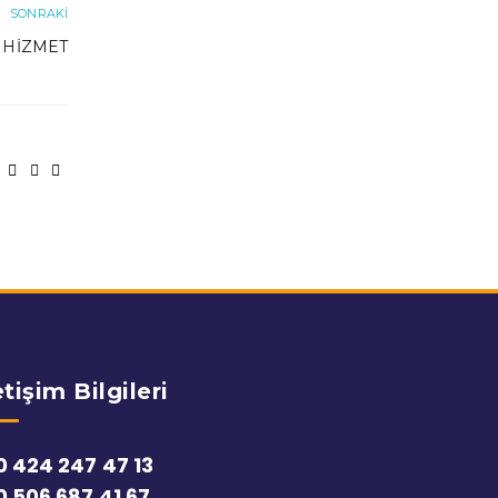
SONRAKI
 HIZMET
etişim Bilgileri
0 424 247 47 13
0 506 687 41 67