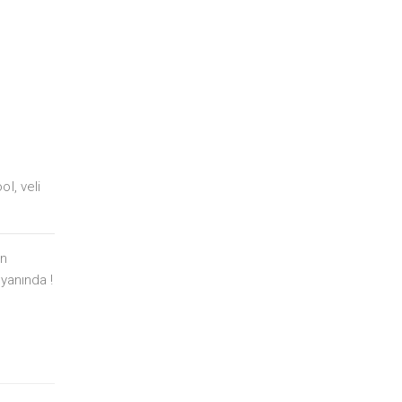
ool
,
veli
un
yanında !