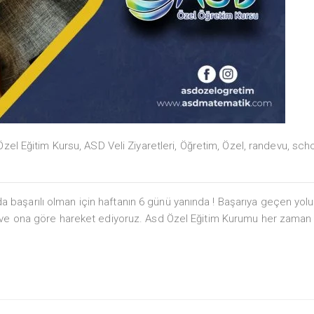
zel Eğitim Kursu
,
ASD Veli Ziyaretleri
,
Öğretim
,
Özel
,
randevu
,
sch
başarılı olman için haftanın 6 günü yanında ! Başarıya geçen yol
z ve ona göre hareket ediyoruz. Asd Özel Eğitim Kurumu her zaman 