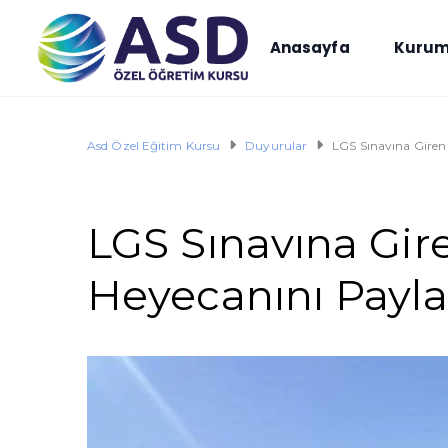
Anasayfa
Kurum
Asd Özel Eğitim Kursu
Duyurular
LGS Sınavına Giren
LGS Sınavına Gir
Heyecanını Payla