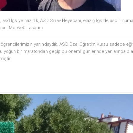
S
,
asd lgs ye hazırlık
,
ASD Sınav Heyecanı
,
elazığ lgs de asd 1 num
zar :
Morweb Tasarım
n öğrencilerimizin yanındaydık. ASD Özel Öğretim Kursu sadece eği
oyu yoğun bir maratondan geçip bu önemli günlerinde yanlarında ol
iştir.