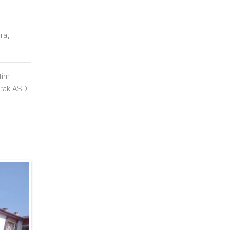
ara
,
tim
arak ASD