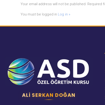
Your email address will not be published. Required f
You must be logged in
Log in »
ALI SERKAN DOĞAN