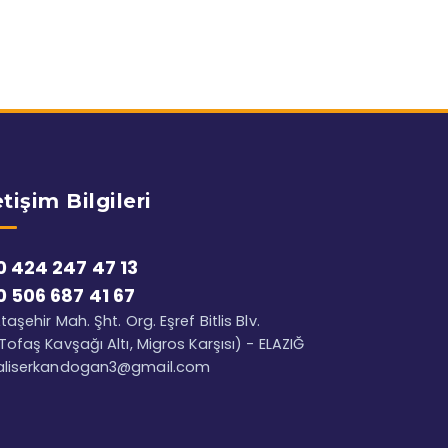
etişim Bilgileri
0 424 247 47 13
0 506 687 41 67
taşehir Mah. Şht. Org. Eşref Bitlis Blv.
Tofaş Kavşağı Altı, Migros Karşısı) - ELAZIĞ
aliserkandogan3@gmail.com