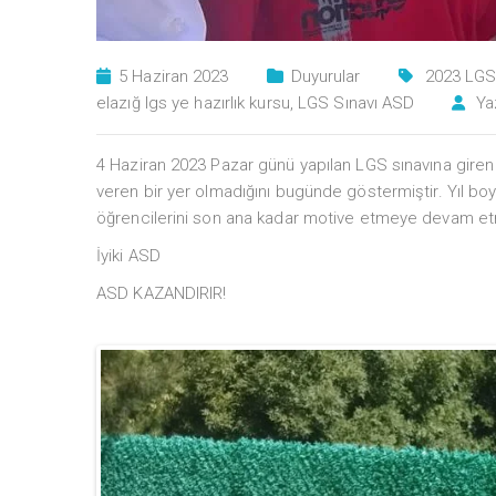
5 Haziran 2023
Duyurular
2023 LG
elazığ lgs ye hazırlık kursu
,
LGS Sınavı ASD
Ya
4 Haziran 2023 Pazar günü yapılan LGS sınavına gire
veren bir yer olmadığını bugünde göstermiştir. Yıl b
öğrencilerini son ana kadar motive etmeye devam etm
İyiki ASD
ASD KAZANDIRIR!