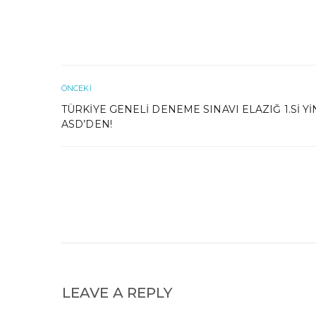
ÖNCEKI
TÜRKIYE GENELI DENEME SINAVI ELAZIĞ 1.SI YI
ASD’DEN!
LEAVE A REPLY