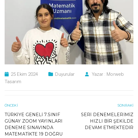
25 Ekim 2024
Duyurular
Yazar :
Morweb
Tasarım
ÖNCEKI
SONRAKI
TÜRKIYE GENELI 7.SINIF
SERI DENEMELERIMIZ
GÜNAY ZOOM YAYINLARI
HIZLI BIR ŞEKILDE
DENEME SINAVINDA
DEVAM ETMEKTEDIR
MATEMATIKTE 19 DOĞRU