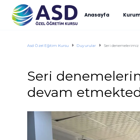
Anasayfa
Kurum
Asd Özel Eğitim Kursu
Duyurular
Seri denemelerimiz 
Seri denemelerimi
devam etmekted