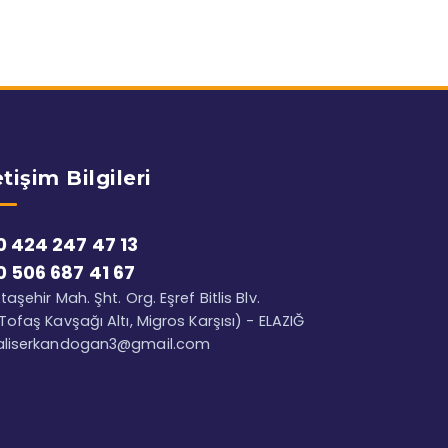
etişim Bilgileri
0 424 247 47 13
0 506 687 41 67
taşehir Mah. Şht. Org. Eşref Bitlis Blv.
Tofaş Kavşağı Altı, Migros Karşısı) - ELAZIĞ
aliserkandogan3@gmail.com