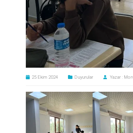
25 Ekim 2024
Duyurular
Yazar :
Mor