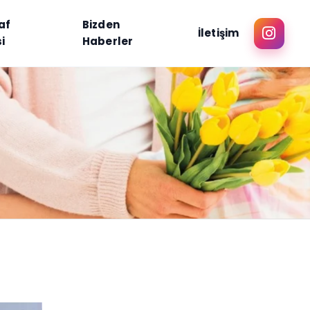
af
Bizden
İletişim
i
Haberler