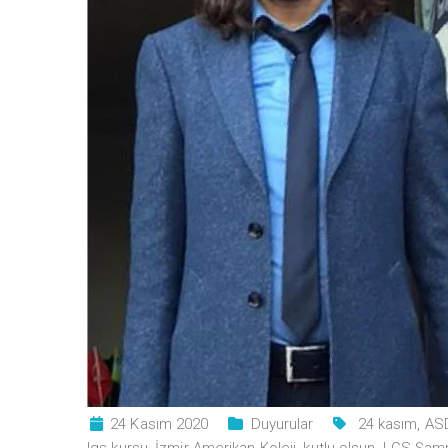
24 Kasım 2020
Duyurular
24 kasım
,
AS
lgs kursu
,
İzmir Amerikan Koleji
,
kutlu olsun
,
LGS Şamp