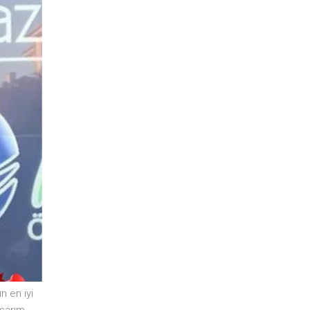
ın en iyi
sarım