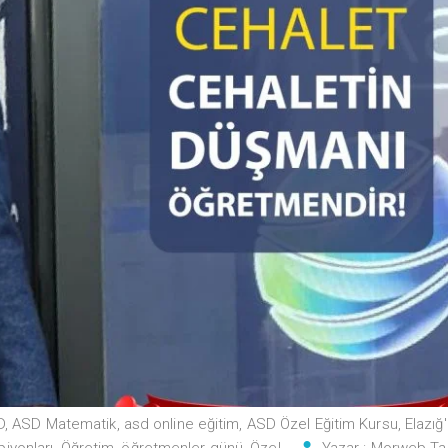
D
,
ASD Matematik
,
asd online eğitim
,
ASD Özel Eğitim Kursu
,
Elazığ'
iyonları
,
Öğretim
,
öğretmenler günü
,
Özel
Yazar :
Morweb Ta