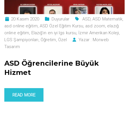
20 Kasım 2020
Duyurular
ASD
,
ASD Matematik
,
asd online eğitim
,
ASD Özel Eğitim Kursu
,
asd zoom
,
elazığ
online eğitim
,
Elazığ'ın en iyi lgs kursu
,
İzmir Amerikan Koleji
,
LGS Şampiyonları
,
Öğretim
,
Özel
Yazar :
Morweb
Tasarım
ASD Öğrencilerine Büyük
Hizmet
READ MORE