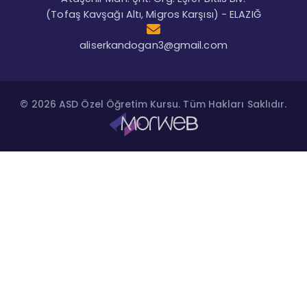
(Tofaş Kavşağı Altı, Migros Karşısı) - ELAZIĞ
aliserkandogan3@gmail.com
© 2026 ASD Özel Öğretim Kursu. Tüm Hakları Saklıdır.