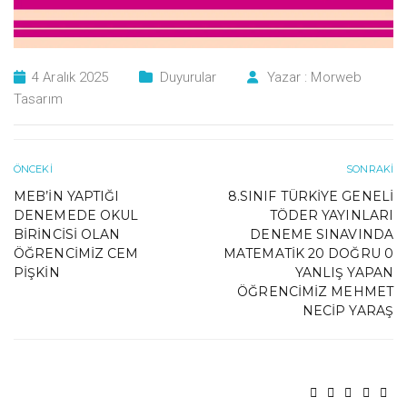
4 Aralık 2025
Duyurular
Yazar :
Morweb
Tasarım
ÖNCEKI
SONRAKI
MEB’IN YAPTIĞI
8.SINIF TÜRKİYE GENELİ
DENEMEDE OKUL
TÖDER YAYINLARI
BIRINCISI OLAN
DENEME SINAVINDA
ÖĞRENCIMIZ CEM
MATEMATİK 20 DOĞRU 0
PIŞKIN
YANLIŞ YAPAN
ÖĞRENCİMİZ MEHMET
NECİP YARAŞ