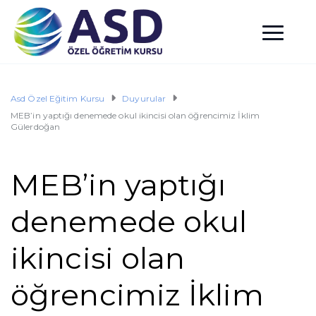
Asd Özel Eğitim Kursu
Duyurular
MEB’in yaptığı denemede okul ikincisi olan öğrencimiz İklim
Gülerdoğan
MEB’in yaptığı
denemede okul
ikincisi olan
öğrencimiz İklim