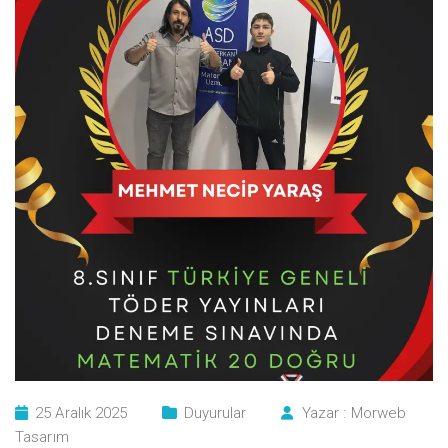
25 Aralık 2025
Duyurular
Yazar :
Morweb
Tasarım