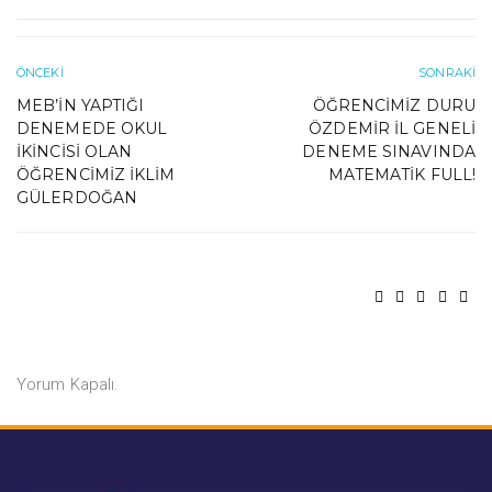
ÖNCEKI
SONRAKI
MEB’IN YAPTIĞI
ÖĞRENCIMIZ DURU
DENEMEDE OKUL
ÖZDEMİR İL GENELI
IKINCISI OLAN
DENEME SINAVINDA
ÖĞRENCIMIZ İKLIM
MATEMATIK FULL!
GÜLERDOĞAN
Yorum Kapalı.