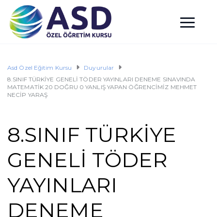
Asd Özel Eğitim Kursu
Duyurular
8.SINIF TÜRKİYE GENELİ TÖDER YAYINLARI DENEME SINAVINDA
MATEMATİK 20 DOĞRU 0 YANLIŞ YAPAN ÖĞRENCİMİZ MEHMET
NECİP YARAŞ
8.SINIF TÜRKİYE
GENELİ TÖDER
YAYINLARI
DENEME