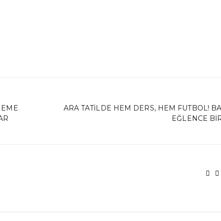
ENEME
ARA TATILDE HEM DERS, HEM FUTBOL! BA
AR
EĞLENCE BI