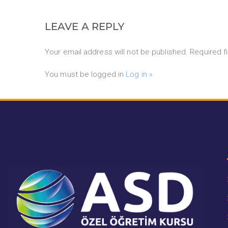
LEAVE A REPLY
Your email address will not be published. Required f
You must be logged in
Log in »