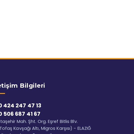
etişim Bilgileri
0 424 247 47 13
0 506 687 41 67
taşehir Mah. Şht. Org. Eşref Bitlis Blv.
Tofaş Kavşağı Altı, Migros Karşısı) - ELAZIĞ