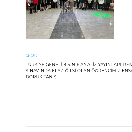
ÖNCEKI
TÜRKIYE GENELI 8.SINIF ANALIZ YAYINLARI D
SINAVINDA ELAZIĞ 1.SI OLAN ÖĞRENCIMIZ ENS
DORUK TANIŞ