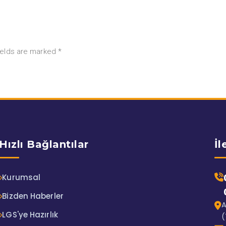
ields are marked *
Hızlı Bağlantılar
İl
Kurumsal
Bizden Haberler
A
LGS'ye Hazırlık
(