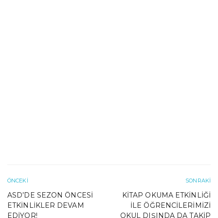
ÖNCEKI
SONRAKI
ASD’DE SEZON ÖNCESI
KITAP OKUMA ETKINLIĞI
ETKINLIKLER DEVAM
İLE ÖĞRENCILERIMIZI
EDIYOR!
OKUL DIŞINDA DA TAKIP