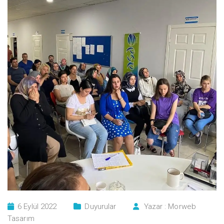
6 Eylül 2022
Duyurular
Yazar :
Morweb
Tasarım