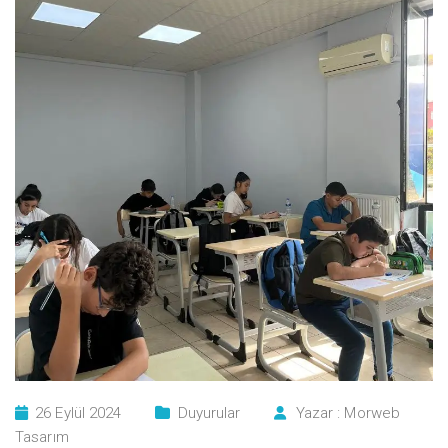
26 Eylül 2024
Duyurular
Yazar :
Morweb
Tasarım