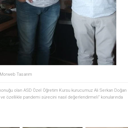
Morweb Tasarım
’in konuğu olan ASD Özel Öğretim Kursu kurucumuz Ali Serkan Doğa
i ve özellikle pandemi sürecini nasıl değerlendirmeli” konularında