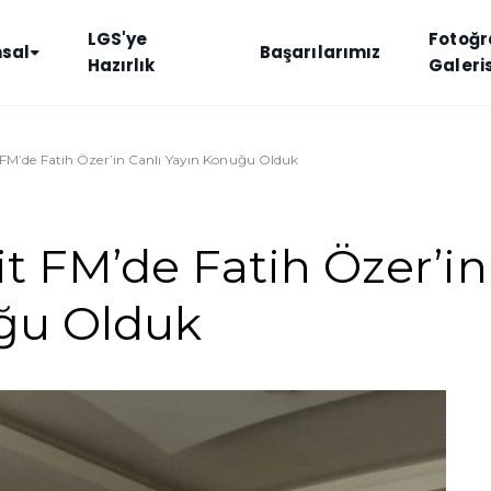
LGS'ye
Fotoğr
sal
Başarılarımız
Hazırlık
Galeris
FM’de Fatih Özer’in Canlı Yayın Konuğu Olduk
t FM’de Fatih Özer’in
uğu Olduk