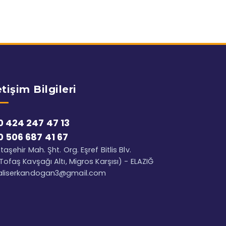
etişim Bilgileri
0 424 247 47 13
0 506 687 41 67
taşehir Mah. Şht. Org. Eşref Bitlis Blv.
Tofaş Kavşağı Altı, Migros Karşısı) - ELAZIĞ
aliserkandogan3@gmail.com