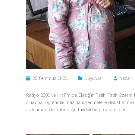
25 Temmuz 2020
Duyurular
Yazar :
Radyo 2000 ve Hit Fm de Elazığ’ın Fatihi Fatih Özer
sınavına “öğrenciler hazırlanırken nelere dikkat etmel
açıklamalarda bulunduğu faydalı bir program oldu.