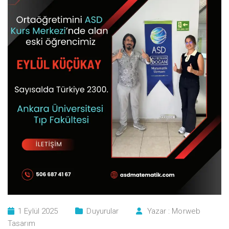
1 Eylül 2025
Duyurular
Yazar :
Morweb
Tasarım