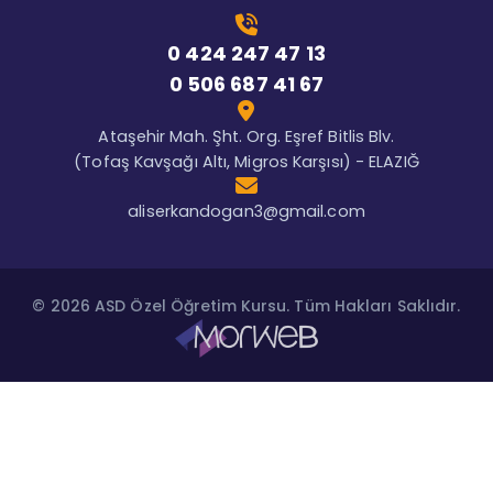
0 424 247 47 13
0 506 687 41 67
Ataşehir Mah. Şht. Org. Eşref Bitlis Blv.
(Tofaş Kavşağı Altı, Migros Karşısı) - ELAZIĞ
aliserkandogan3@gmail.com
© 2026 ASD Özel Öğretim Kursu. Tüm Hakları Saklıdır.