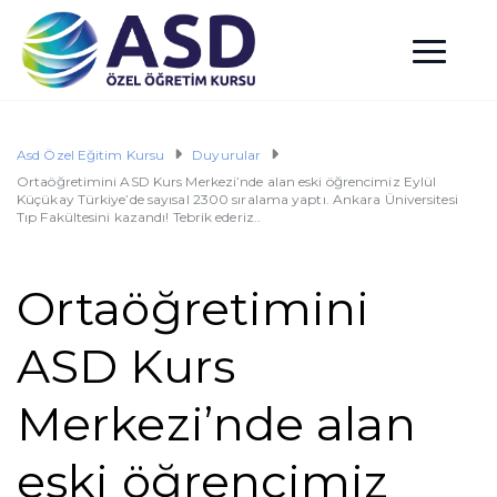
Asd Özel Eğitim Kursu
Duyurular
Ortaöğretimini ASD Kurs Merkezi’nde alan eski öğrencimiz Eylül
Küçükay Türkiye’de sayısal 2300 sıralama yaptı. Ankara Üniversitesi
Tıp Fakültesini kazandı! Tebrik ederiz..
Ortaöğretimini
ASD Kurs
Merkezi’nde alan
eski öğrencimiz