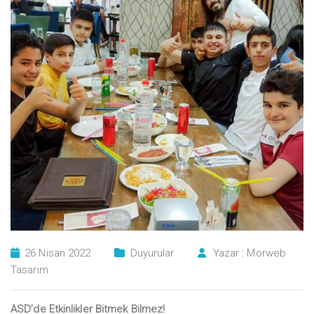
26 Nisan 2022
Duyurular
Yazar :
Morweb
Tasarım
ASD’de Etkinlikler Bitmek Bilmez!