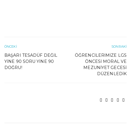
ÖNCEKI
SONRAKI
BAŞARI TESADÜF DEĞIL
ÖĞRENCILERIMIZE LGS
YINE 90 SORU YINE 90
ÖNCESI MORAL VE
DOĞRU!
MEZUNIYET GECESI
DÜZENLEDIK