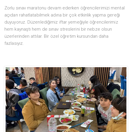
Zorlu sınav maratonu devam ederken öğrencilerimizi mental
açıdan rahatlatabilmek adına bir çok etkinlik yapma gereği
duyuyoruz. Düzenlediğimiz iftar yemeğiyle öğrencilerimiz
hem kaynaştı hem de sınav streslerini bir nebze olsun
üzerlerinden attılar. Bir özel öğretim kursundan daha
fazlasıyız.
Previ
Next
ous