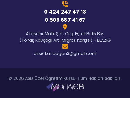
0 424 247 47 13
0 506 687 41 67
Ataşehir Mah. Şht. Org. Eşref Bitlis Blv.
(Tofaş Kavşağı Altı, Migros Karşısı) - ELAZIĞ
aliserkandogan3@gmail.com
© 2026 ASD Özel Öğretim Kursu. Tüm Hakları Saklıdır.