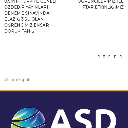
8.SINIF TÜRKIYE GENELI
ÖĞRENCILERIMIZ ILE
ÖZDEBIR YAYINLARI
IFTAR ETKINLIĞIMIZ
DENEME SINAVINDA
ELAZIĞ 3.SÜ OLAN
ÖĞRENCIMIZ ENSAR
DORUK TANIŞ
Yorum Kapalı.