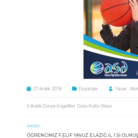
27 Aralık 2018
Duyurular
Yazar :
Mor
3 Aralık Dünya Engelliler Günü Kutlu Olsun
ÖNCEKI
ÖĞRENCIMIZ F.ELIF YAVUZ ELAZIĞ İL 1.SI OLMU