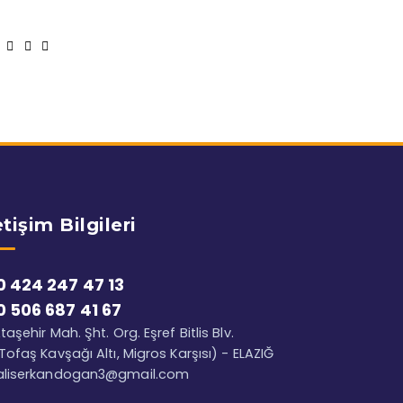
etişim Bilgileri
0 424 247 47 13
0 506 687 41 67
taşehir Mah. Şht. Org. Eşref Bitlis Blv.
Tofaş Kavşağı Altı, Migros Karşısı) - ELAZIĞ
aliserkandogan3@gmail.com