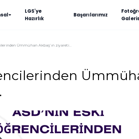
LGS'ye
Fotoğr
sal
Başarılarımız
Hazırlık
Galeris
cilerinden Ümmühan Akbaş’ın ziyareti…
rencilerinden Ümmüh
…