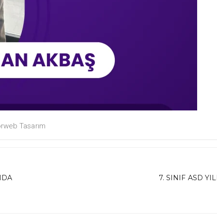
rweb Tasarım
NDA
7. SINIF ASD YI