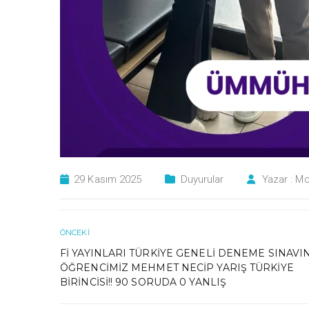
29 Kasım 2025
Duyurular
Yazar :
Mo
ÖNCEKI
FI YAYINLARI TÜRKIYE GENELI DENEME SINAVI
ÖĞRENCIMIZ MEHMET NECIP YARIŞ TÜRKIYE
BIRINCISI!! 90 SORUDA 0 YANLIŞ