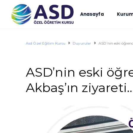
Anasayfa
Kurum
Asd Özel Eğitim Kursu
Duyurular
ASD’nin eski öğren
ASD’nin eski öğ
Akbaş’ın ziyareti