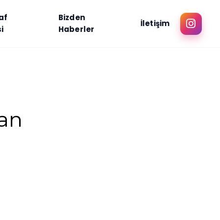
af
Bizden
İletişim
i
Haberler
an