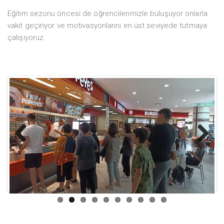
Eğitim sezonu öncesi de öğrencilerimizle buluşuyor onlarla
vakit geçiriyor ve motivasyonlarını en üst seviyede tutmaya
çalışıyoruz.
Previ
Next
ous