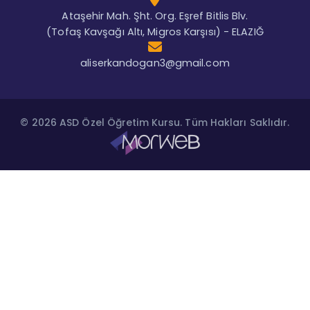
Ataşehir Mah. Şht. Org. Eşref Bitlis Blv.
(Tofaş Kavşağı Altı, Migros Karşısı) - ELAZIĞ
aliserkandogan3@gmail.com
© 2026 ASD Özel Öğretim Kursu. Tüm Hakları Saklıdır.