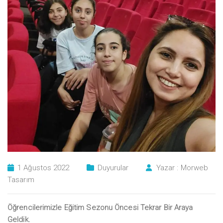
1 Ağustos 2022
Duyurular
Yazar :
Morweb
Tasarım
Öğrencilerimizle Eğitim Sezonu Öncesi Tekrar Bir Araya
Geldik.