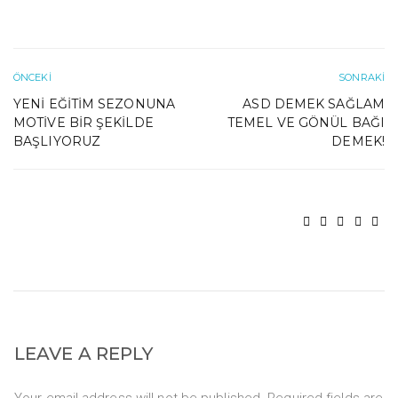
ÖNCEKI
SONRAKI
YENI EĞITIM SEZONUNA
ASD DEMEK SAĞLAM
MOTIVE BIR ŞEKILDE
TEMEL VE GÖNÜL BAĞI
BAŞLIYORUZ
DEMEK!
LEAVE A REPLY
Your email address will not be published. Required fields are