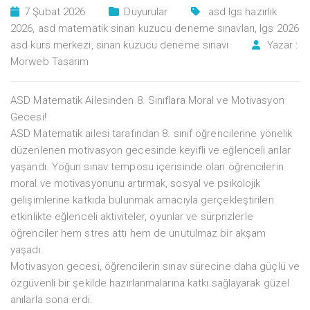
7 Şubat 2026
Duyurular
asd lgs hazırlık
2026
,
asd matematik sinan kuzucu deneme sınavları
,
lgs 2026
asd kurs merkezi
,
sinan kuzucu deneme sınavı
Yazar :
Morweb Tasarım
ASD Matematik Ailesinden 8. Sınıflara Moral ve Motivasyon
Gecesi!
ASD Matematik ailesi tarafından 8. sınıf öğrencilerine yönelik
düzenlenen motivasyon gecesinde keyifli ve eğlenceli anlar
yaşandı. Yoğun sınav temposu içerisinde olan öğrencilerin
moral ve motivasyonunu artırmak, sosyal ve psikolojik
gelişimlerine katkıda bulunmak amacıyla gerçekleştirilen
etkinlikte eğlenceli aktiviteler, oyunlar ve sürprizlerle
öğrenciler hem stres attı hem de unutulmaz bir akşam
yaşadı.
Motivasyon gecesi, öğrencilerin sınav sürecine daha güçlü ve
özgüvenli bir şekilde hazırlanmalarına katkı sağlayarak güzel
anılarla sona erdi.