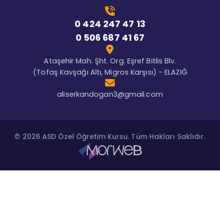
0 424 247 47 13
0 506 687 41 67
Ataşehir Mah. Şht. Org. Eşref Bitlis Blv.
(Tofaş Kavşağı Altı, Migros Karşısı) - ELAZIĞ
aliserkandogan3@gmail.com
© 2026 ASD Özel Öğretim Kursu. Tüm Hakları Saklıdır.