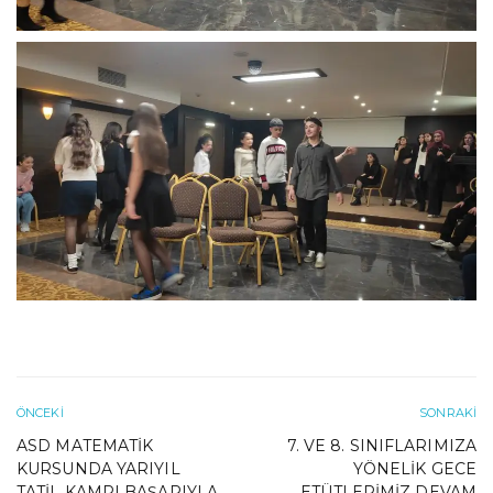
ÖNCEKI
SONRAKI
ASD MATEMATIK
7. VE 8. SINIFLARIMIZA
KURSUNDA YARIYIL
YÖNELIK GECE
TATIL KAMPI BAŞARIYLA
ETÜTLERIMIZ DEVAM