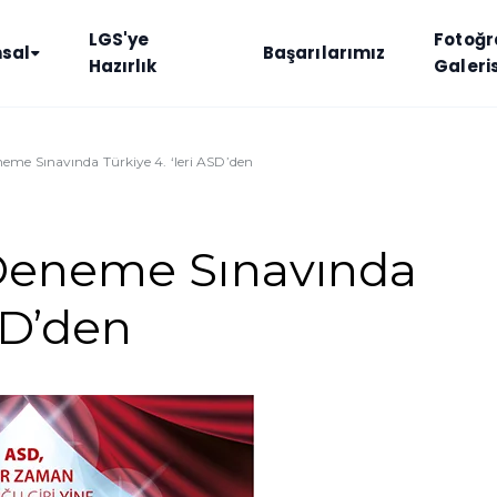
LGS'ye
Fotoğr
sal
Başarılarımız
Hazırlık
Galeris
eme Sınavında Türkiye 4. ‘leri ASD’den
 Deneme Sınavında
SD’den