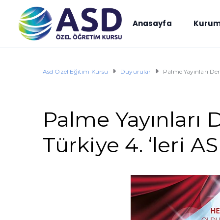
Anasayfa
Kurum
Asd Özel Eğitim Kursu
Duyurular
Palme Yayınları Den
Palme Yayınları
Türkiye 4. ‘leri A