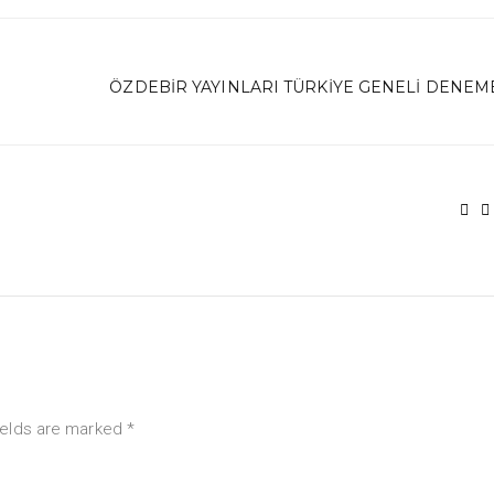
ÖZDEBIR YAYINLARI TÜRKIYE GENELI DENEME
ields are marked *