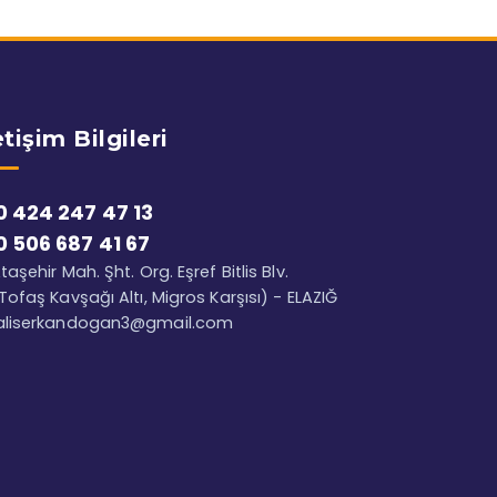
etişim Bilgileri
0 424 247 47 13
0 506 687 41 67
taşehir Mah. Şht. Org. Eşref Bitlis Blv.
Tofaş Kavşağı Altı, Migros Karşısı) - ELAZIĞ
aliserkandogan3@gmail.com