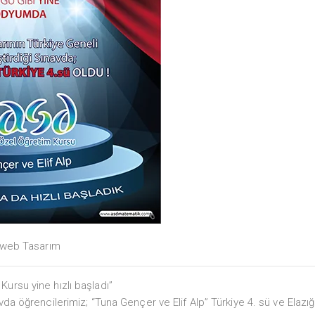
web Tasarım
ursu yine hızlı başladı”
vda öğrencilerimiz; “Tuna Gençer ve Elif Alp” Türkiye 4. sü ve Elazığ 