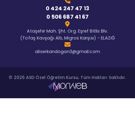
0 424 247 47 13
0 506 687 41 67
Ataşehir Mah. Şht. Org. Eşref Bitlis Blv.
(Tofaş Kavşağı Altı, Migros Karşısı) - ELAZIĞ
aliserkandogan3@gmail.com
© 2026 ASD Özel Öğretim Kursu. Tüm Hakları Saklıdır.